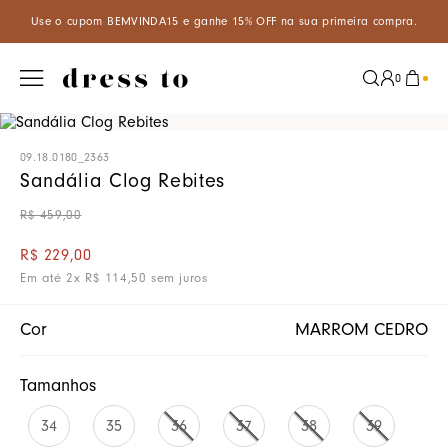
FF na sua primeira compra.
Aproveite um desconto especial de 5%
0
09.18.0180_2363
Sandália Clog Rebites
R$
459
,
00
R$
229
,
00
Em até
2
x
R$
114
,
50
sem juros
Cor
MARROM CEDRO
Tamanhos
34
35
36
37
38
39