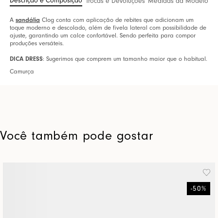
Descrição e Composição
Trocas e Devoluções
Medidas da Modelo
A
sandália
Clog conta com aplicação de rebites que adicionam um
toque moderno e descolado, além de fivela lateral com possibilidade de
ajuste, garantindo um calce confortável. Sendo perfeita para compor
produções versáteis.
DICA DRESS
: Sugerimos que comprem um tamanho maior que o habitual.
Camurça
Você também pode gostar
-
50
%