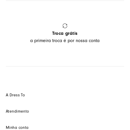
Troca grátis
a primeira troca é por nossa conta
A Dress To
Quem somos
Atendimento
Futuro
Seja um Franquedo
Fale conosco
Minha conta
Seja um(a) cliente multimarca