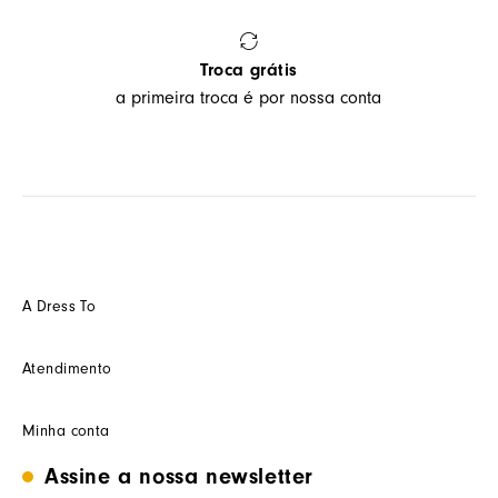
Troca grátis
a primeira troca é por nossa conta
A Dress To
Quem somos
Atendimento
Futuro
Seja um Franquedo
Fale conosco
Minha conta
Seja um(a) cliente multimarca
Como trocar
Seja um(a) consultor(a)
Termos de uso
Assine a nossa newsletter
Minha conta
Trabalhe conosco
Segurança e privacidade