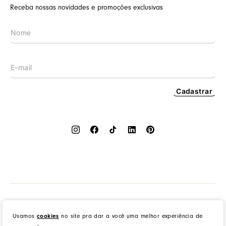
Meus pedidos
Receba nossas novidades e promoções exclusivas
Nossas lojas
Prazos de entrega
Wishlist
Procon RJ
LGPD
Cashback
Cadastrar
Dress to Clothing - Boutique LTDA | Rua Vereador Erany José da Silva, 45B, Galpão 1, Caramujo,
Niterói/RJ. CEP: 24140-345 - CNPJ: 14.012.554/0046-15 - IE: 87335461
Usamos
cookies
no site pra dar a você uma melhor experiência de