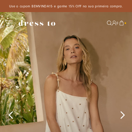
mpra.
Aproveite um desconto especial de 5% ao pagar com PIX à vis
0