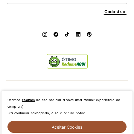
Cadastrar
ÓTIMO
Dress to Clothing - Boutique LTDA | Rua Vereador Erany José da Silva, 45B, Galpão 1, Caramujo,
Niterói/RJ. CEP: 24140-345 - CNPJ: 14.012.554/0046-15 - IE: 87335461
Usamos
cookies
no site pra dar a você uma melhor experiência de
compra :)
Pra continuar navegando, é só clicar no botão:
created by
CommerceGrowth
| powered by
VTEX
Ajuda
Aceitar Cookies