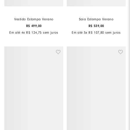
Vestido Estampa Verano
Saia Estampa Verano
R$
499
,
00
R$
539
,
00
Em até
4
x
R$
124
,
75
sem juros
Em até
5
x
R$
107
,
80
sem juros