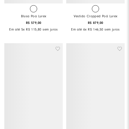
Blusa Poa Lurex
Vestido Cropped Poá Lurex
R$
579
,
00
R$
879
,
00
Em até
5
x
R$
115
,
80
sem juros
Em até
6
x
R$
146
,
50
sem juros