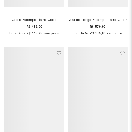
Calca Estampa Listra Calor
Vestido Longo Estampa Listra Calor
R$
459
,
00
R$
579
,
00
Em até
4
x
R$
114
,
75
sem juros
Em até
5
x
R$
115
,
80
sem juros