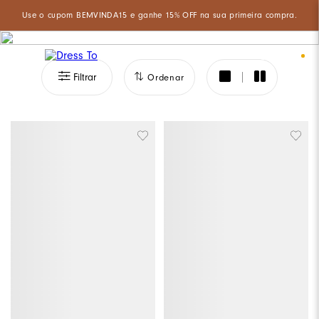
Aproveite um desconto especial de 5% ao pagar com PIX à vista!
0
Filtrar
Ordenar