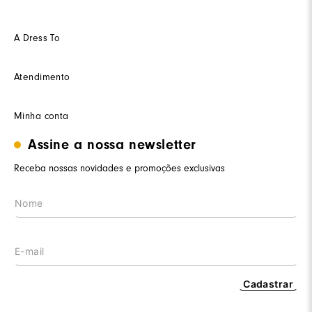
A Dress To
Quem somos
Atendimento
Futuro
Seja um Franquedo
Fale conosco
Minha conta
Seja um(a) cliente multimarca
Como trocar
Seja um(a) consultor(a)
Termos de uso
Assine a nossa newsletter
Minha conta
Trabalhe conosco
Segurança e privacidade
Meus pedidos
Receba nossas novidades e promoções exclusivas
Nossas lojas
Prazos de entrega
Wishlist
Procon RJ
LGPD
Cashback
Cadastrar