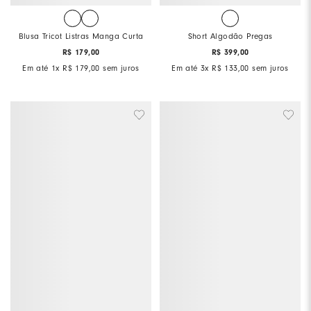
Blusa Tricot Listras Manga Curta
Short Algodão Pregas
R$
179
,
00
R$
399
,
00
Em até
1
x
R$
179
,
00
sem juros
Em até
3
x
R$
133
,
00
sem juros