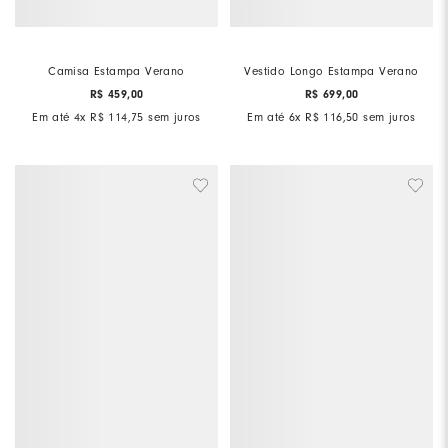
Camisa Estampa Verano
Vestido Longo Estampa Verano
R$
459
,
00
R$
699
,
00
Em até
4
x
R$
114
,
75
sem juros
Em até
6
x
R$
116
,
50
sem juros