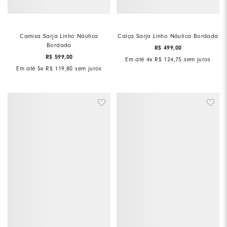
Camisa Sarja Linho Náutica
Calça Sarja Linho Náutica Bordada
Bordada
R$
499
,
00
R$
599
,
00
Em até
4
x
R$
124
,
75
sem juros
Em até
5
x
R$
119
,
80
sem juros