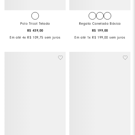
Polo Tricot Telada
Regata Canelada Básica
R$
439
,
00
R$
199
,
00
Em até
4
x
R$
109
,
75
sem juros
Em até
1
x
R$
199
,
00
sem juros