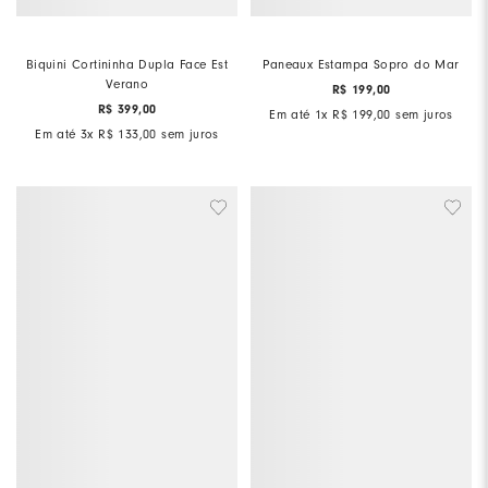
Biquini Cortininha Dupla Face Est
Paneaux Estampa Sopro do Mar
Verano
R$
199
,
00
R$
399
,
00
Em até
1
x
R$
199
,
00
sem juros
Em até
3
x
R$
133
,
00
sem juros