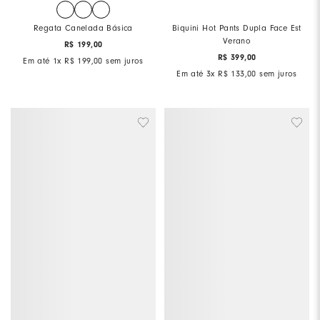
Regata Canelada Básica
Biquini Hot Pants Dupla Face Est
Verano
R$
199
,
00
R$
399
,
00
Em até
1
x
R$
199
,
00
sem juros
Em até
3
x
R$
133
,
00
sem juros