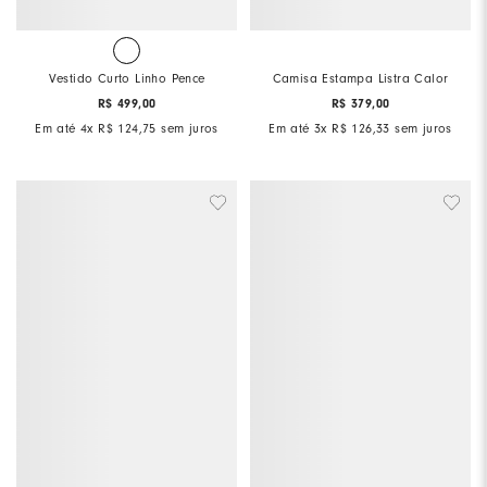
Vestido Curto Linho Pence
Camisa Estampa Listra Calor
R$
499
,
00
R$
379
,
00
Em até
4
x
R$
124
,
75
sem juros
Em até
3
x
R$
126
,
33
sem juros