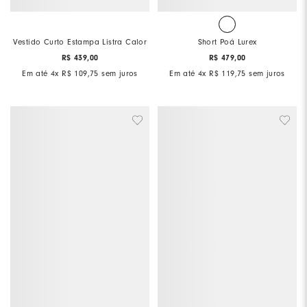
Vestido Curto Estampa Listra Calor
Short Poá Lurex
R$
439
,
00
R$
479
,
00
Em até
4
x
R$
109
,
75
sem juros
Em até
4
x
R$
119
,
75
sem juros