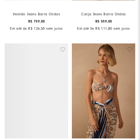
Vestido Jeans Barra Ondas
Calça Jeans Barra Ondas
R$
759
,
00
R$
559
,
00
Em até
6
x
R$
126
,
50
sem juros
Em até
5
x
R$
111
,
80
sem juros