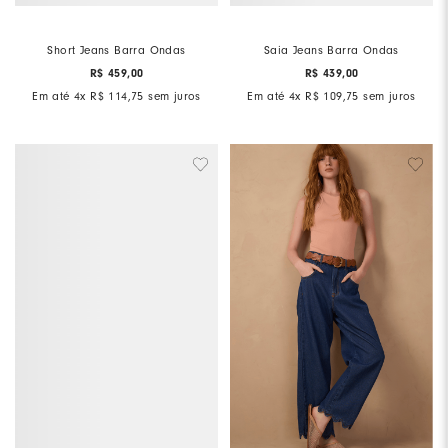
Short Jeans Barra Ondas
Saia Jeans Barra Ondas
R$
459
,
00
R$
439
,
00
Em até
4
x
R$
114
,
75
sem juros
Em até
4
x
R$
109
,
75
sem juros