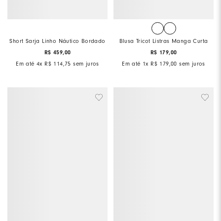
Short Sarja Linho Náutico Bordado
Blusa Tricot Listras Manga Curta
R$
459
,
00
R$
179
,
00
Em até
4
x
R$
114
,
75
sem juros
Em até
1
x
R$
179
,
00
sem juros