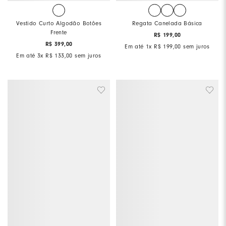
Vestido Curto Algodão Botôes
Regata Canelada Básica
Frente
R$
199
,
00
R$
399
,
00
Em até
1
x
R$
199
,
00
sem juros
Em até
3
x
R$
133
,
00
sem juros