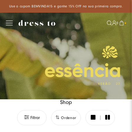
Aproveite um desconto especial de 5% ao pagar com PIX à vista!
0
Shop
Filtrar
Ordenar