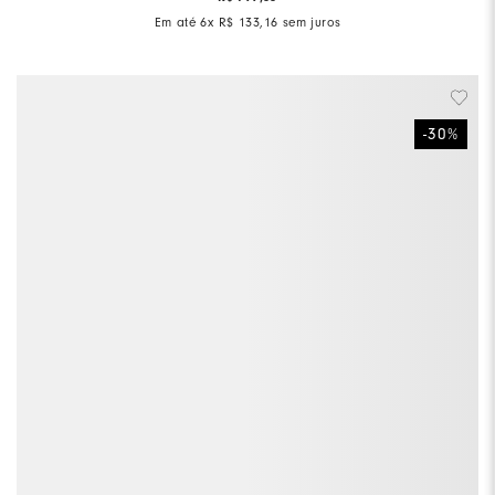
Em até
6
x
R$
133
,
16
sem juros
-
30
%