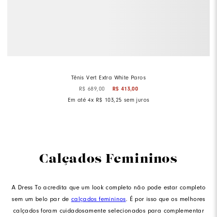
Tênis Vert Extra White Paros
R$
689
,
00
R$
413
,
00
Em até
4
x
R$
103
,
25
sem juros
Calçados Femininos
A Dress To acredita que um look completo não pode estar completo
sem um belo par de
calçados femininos
. É por isso que os melhores
calçados foram cuidadosamente selecionados para complementar