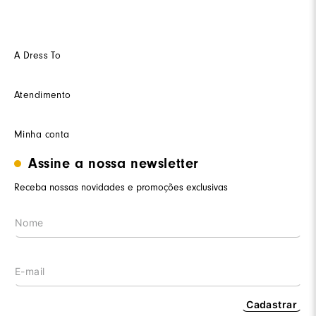
A Dress To
Quem somos
Atendimento
Futuro
Seja um Franquedo
Fale conosco
Minha conta
Seja um(a) cliente multimarca
Como trocar
Seja um(a) consultor(a)
Termos de uso
Assine a nossa newsletter
Minha conta
Trabalhe conosco
Segurança e privacidade
Meus pedidos
Receba nossas novidades e promoções exclusivas
Nossas lojas
Prazos de entrega
Wishlist
Procon RJ
LGPD
Cashback
Cadastrar