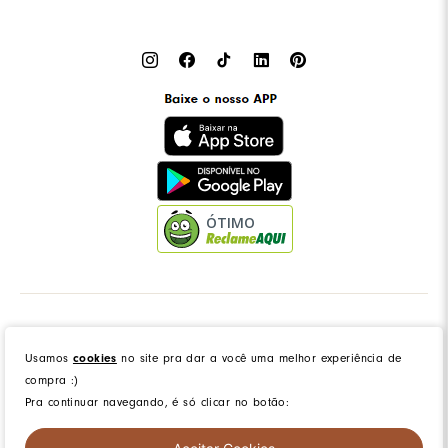
ÓTIMO
Dress to Clothing - Boutique LTDA | Rua Vereador Erany José da Silva, 45B, Galpão 1, Caramujo,
Niterói/RJ. CEP: 24140-345 - CNPJ: 14.012.554/0046-15 - IE: 87335461
Usamos
cookies
no site pra dar a você uma melhor experiência de
compra :)
Pra continuar navegando, é só clicar no botão:
created by
CommerceGrowth
| powered by
VTEX