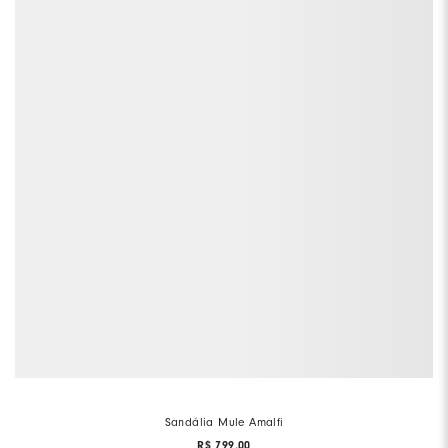
Sandália Mule Amalfi
R$
799
,
00