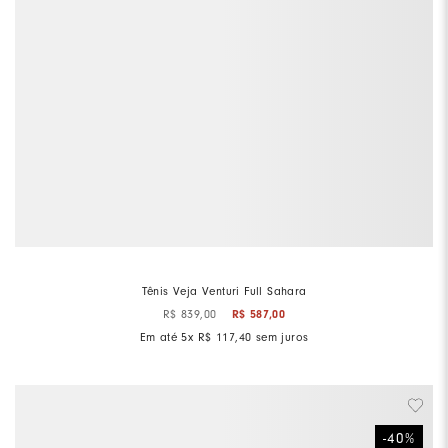
Tênis Veja Venturi Full Sahara
R$
839
,
00
R$
587
,
00
Em até
5
x
R$
117
,
40
sem juros
-
40
%