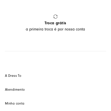
Troca grátis
a primeira troca é por nossa conta
A Dress To
Quem somos
Atendimento
Futuro
Seja um Franquedo
Fale conosco
Minha conta
Seja um(a) cliente multimarca
Como trocar
Seja um(a) consultor(a)