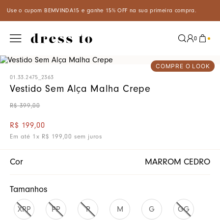
 primeira compra.
Aproveite um desconto especial de 5% ao pagar 
0
COMPRE O LOOK
01.33.2475_2363
Vestido Sem Alça Malha Crepe
R$
399
,
00
R$
199
,
00
Em até
1
x
R$
199
,
00
sem juros
Cor
MARROM CEDRO
Tamanhos
XPP
PP
P
M
G
GG