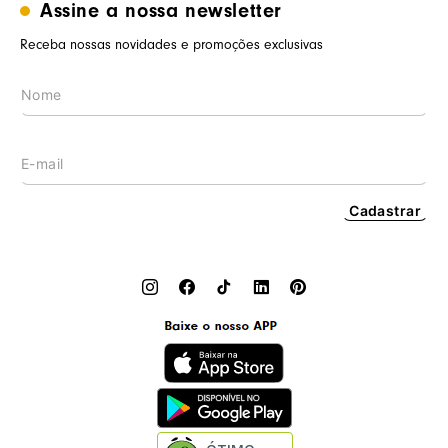
Termos de uso
Assine a nossa newsletter
Minha conta
Trabalhe conosco
Segurança e privacidade
Meus pedidos
Receba nossas novidades e promoções exclusivas
Nossas lojas
Prazos de entrega
Wishlist
Procon RJ
LGPD
Cashback
Cadastrar