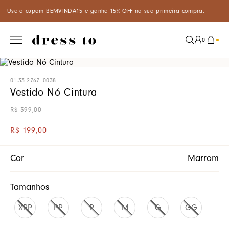
FF na sua primeira compra.
Aproveite um desconto especial de 5%
0
01.33.2767_0038
Vestido Nó Cintura
R$
399
,
00
R$
199
,
00
Cor
Marrom
Tamanhos
XPP
PP
P
M
G
GG