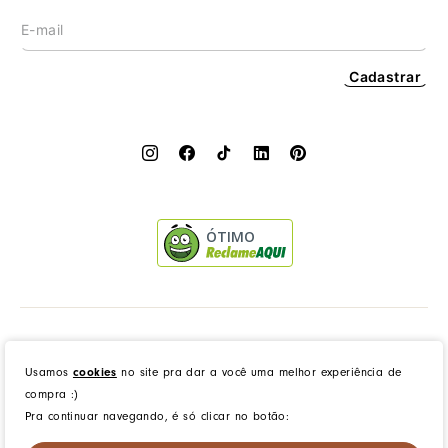
Cadastrar
ÓTIMO
Dress to Clothing - Boutique LTDA | Rua Vereador Erany José da Silva, 45B, Galpão 1, Caramujo,
Niterói/RJ. CEP: 24140-345 - CNPJ: 14.012.554/0046-15 - IE: 87335461
Usamos
cookies
no site pra dar a você uma melhor experiência de
compra :)
Pra continuar navegando, é só clicar no botão:
created by
CommerceGrowth
| powered by
VTEX