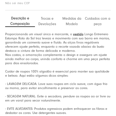
Não sei meu CEP
Descrição e
Trocas e
Medidas da
Cuidados com a
Composição
Devoluções
Modelo
peça
Proporcionando um visual único e marcante, o
vestido
Longo Entremeio
Estampa Rota do Sol traz leveza e movimento com sua barra em marias,
garantindo um caimento suave e fluído. As alças finas reguláveis
oferecem ajuste perfeito, enquanto o recorte vazado abaixo do busto
destaca a cintura de forma delicada e moderna.
Nas costas, a amarração complementa o design e assegura um ajuste
ainda melhor ao corpo, unindo conforto e charme em uma peça perfeita
para dias ensolarados.
Cuidar de roupas 100% algodão é essencial para manter sua qualidade
e beleza. Aqui estão algumas dicas simples:
- LAVAGEM DELICADA: Lave suas roupas em ciclo suave, com água fria
ou morna, para evitar encolhimento e preservar as cores.
- SECAGEM NATURAL: Evite a secadora; pendure as roupas ao ar livre ou
em um varal para secar naturalmente.
- EVITE ALVEJANTES: Produtos agressivos podem enfraquecer as fibras e
desbotar as cores. Use detergentes suaves.