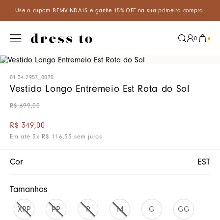
VINDA15 e ganhe 15% OFF na sua primeira compra.
Aproveite um d
0
01.34.2957_0070
Vestido Longo Entremeio Est Rota do Sol
R$
699
,
00
R$
349
,
00
Em até
3
x
R$
116
,
33
sem juros
Cor
EST
Tamanhos
XPP
PP
P
M
G
GG