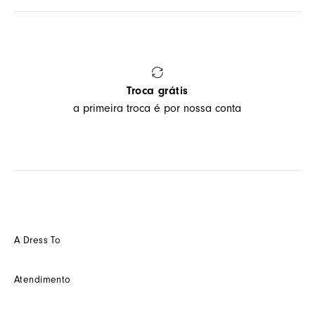
Troca grátis
a primeira troca é por nossa conta
A Dress To
Quem somos
Atendimento
Futuro
Seja um Franquedo
Fale conosco