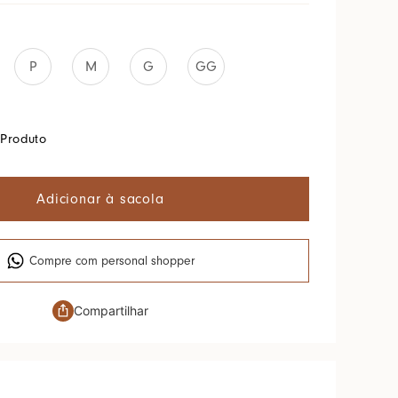
P
M
G
GG
Produto
Adicionar à sacola
Compre com personal shopper
Compartilhar