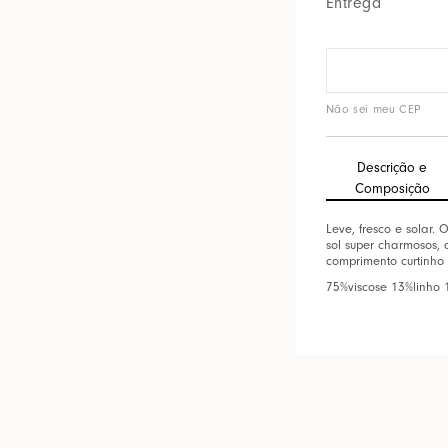
Entrega
Não sei meu CEP
Descrição e
Composição
Leve, fresco e solar. 
sol super charmosos, 
comprimento curtinho
75%viscose 13%linho 