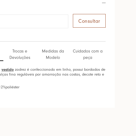
Trocas e
Medidas da
Cuidados com a
Devoluções
Modelo
peça
O
vestido
zadrez é confeccionado em linho, possui bordados de
alças fina reguláveis por amarração nas costas, decote reto e
12%poliéster