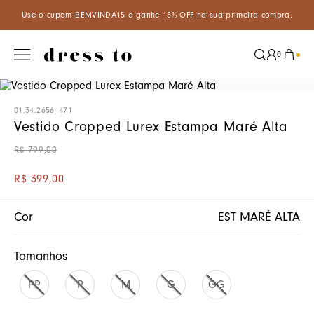
cupom BEMVINDA15 e ganhe 15% OFF na sua primeira compra.
Apro
0
01.34.2656_471
Vestido Cropped Lurex Estampa Maré Alta
R$
799
,
00
R$
399
,
00
Cor
EST MARÉ ALTA
Tamanhos
PP
P
M
G
GG