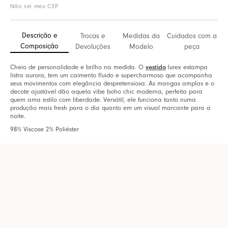
Não sei meu CEP
Descrição e
Trocas e
Medidas da
Cuidados com a
Composição
Devoluções
Modelo
peça
vestido
Cheio de personalidade e brilho na medida. O
lurex estampa
listra aurora, tem um caimento fluido e supercharmoso que acompanha
seus movimentos com elegância despretensiosa. As mangas amplas e o
decote ajustável dão aquela vibe boho chic moderna, perfeita para
quem ama estilo com liberdade. Versátil, ele funciona tanto numa
produção mais fresh para o dia quanto em um visual marcante para a
noite.
98% Viscose 2% Poliéster