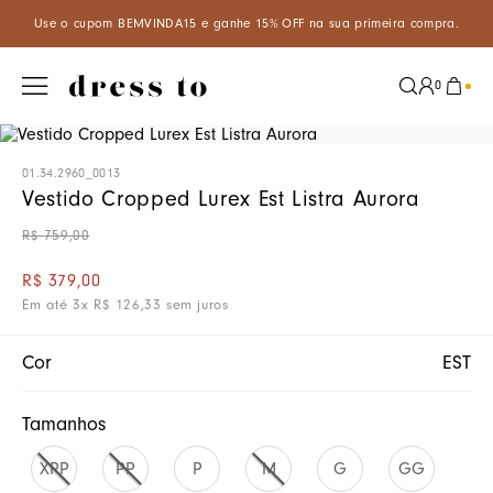
m BEMVINDA15 e ganhe 15% OFF na sua primeira compra.
Aproveite
0
01.34.2960_0013
Vestido Cropped Lurex Est Listra Aurora
R$
759
,
00
R$
379
,
00
Em até
3
x
R$
126
,
33
sem juros
Cor
EST
Tamanhos
XPP
PP
P
M
G
GG