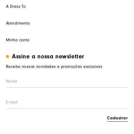
A Dress To
Quem somos
Atendimento
Futuro
Seja um Franquedo
Fale conosco
Minha conta
Seja um(a) cliente multimarca
Como trocar
Seja um(a) consultor(a)
Termos de uso
Minha conta
Assine a nossa newsletter
Trabalhe conosco
Segurança e privacidade
Meus pedidos
Nossas lojas
Prazos de entrega
Receba nossas novidades e promoções exclusivas
Wishlist
Procon RJ
LGPD
Cashback
Cadastrar