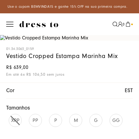
ompra.
Aproveite um desconto especial de 5% ao pagar com PIX à vi
0
01.34.3063_0159
Vestido Cropped Estampa Marinha Mix
R$
639
,
00
Em até
6
x
R$
106
,
50
sem juros
Cor
EST
Tamanhos
XPP
PP
P
M
G
GG