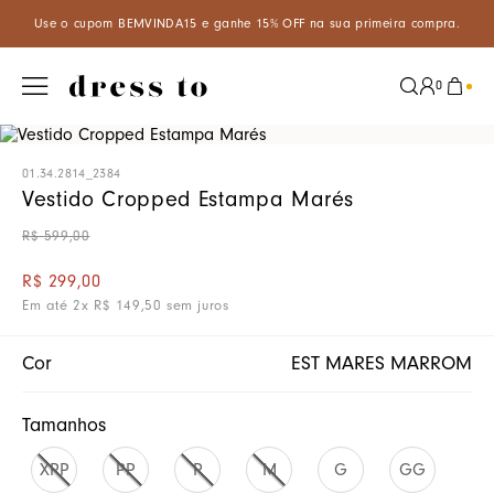
m BEMVINDA15 e ganhe 15% OFF na sua primeira compra.
Aproveite
0
01.34.2814_2384
Vestido Cropped Estampa Marés
R$
599
,
00
R$
299
,
00
Em até
2
x
R$
149
,
50
sem juros
Cor
EST MARES MARROM
Tamanhos
XPP
PP
P
M
G
GG