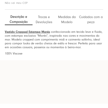
Não sei meu CEP
Descrição e
Trocas e
Medidas da
Cuidados com a
Composição
Devoluções
Modelo
peça
Vestido Cropped Estampa Marés
confeccionado em tecido leve e fluido,
com estampa exclusiva “Marés”, inspirada nas cores e movimentos do
mar. Modelo cropped com comprimento midi e caimento soltinho, ideal
para compor looks de verão cheios de estilo e frescor. Perfeito para usar
em ocasiões casuais, passeios ou momentos à beira-mar.
100% Viscose