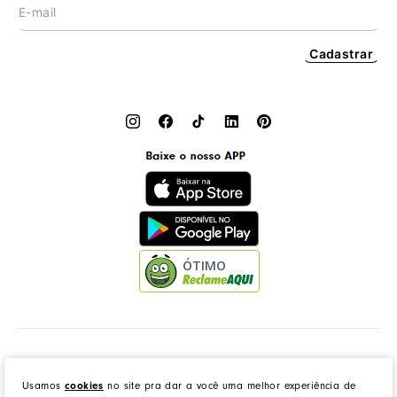
Cadastrar
ÓTIMO
Dress to Clothing - Boutique LTDA | Rua Vereador Erany José da Silva, 45B, Galpão 1, Caramujo,
Niterói/RJ. CEP: 24140-345 - CNPJ: 14.012.554/0046-15 - IE: 87335461
Usamos
cookies
no site pra dar a você uma melhor experiência de