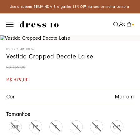
VINDA15 e ganhe 15% OFF na sua primeira compra.
Aproveite um d
0
01.33.2548_0036
Vestido Cropped Decote Laise
R$
759
,
00
R$
379
,
00
Cor
Marrom
Tamanhos
XPP
PP
P
M
G
GG