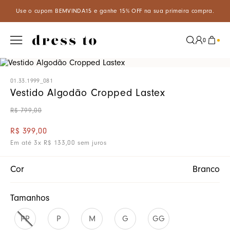
Use o cupom BEMVINDA15 e ganhe 15% OFF na sua primeira compra.
0
01.33.1999_081
Vestido Algodão Cropped Lastex
R$
799
,
00
R$
399
,
00
Em até
3
x
R$
133
,
00
sem juros
Cor
Branco
Tamanhos
PP
P
M
G
GG