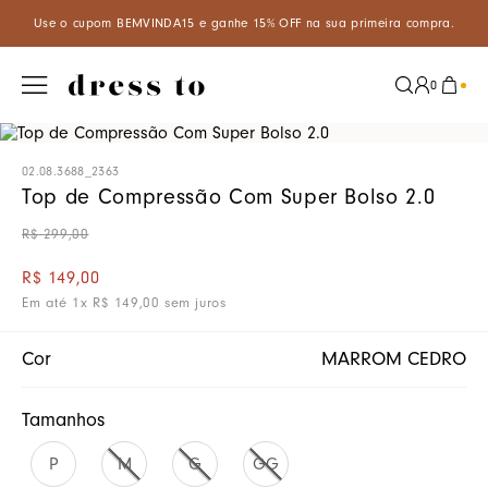
A15 e ganhe 15% OFF na sua primeira compra.
Aproveite um descon
0
02.08.3688_2363
Top de Compressão Com Super Bolso 2.0
R$
299
,
00
R$
149
,
00
Em até
1
x
R$
149
,
00
sem juros
Cor
MARROM CEDRO
Tamanhos
P
M
G
GG