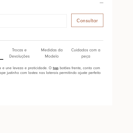
Trocas e
Medidas da
Cuidados com a
Devoluções
Modelo
peça
a e une leveza e praticidade. O
top
botões frente, conta com
pe justinho com lastex nas laterais permitindo ajuste perfeito