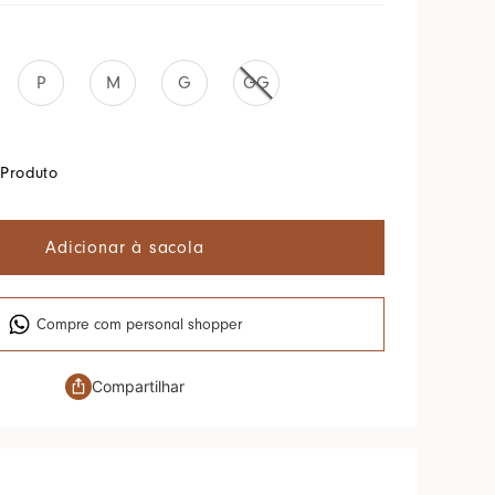
P
M
G
GG
Produto
Adicionar à sacola
Compre com personal shopper
Compartilhar