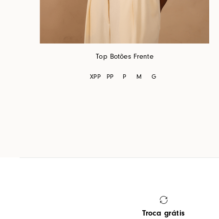
Top Botões Frente
XPP
PP
P
M
G
Troca grátis