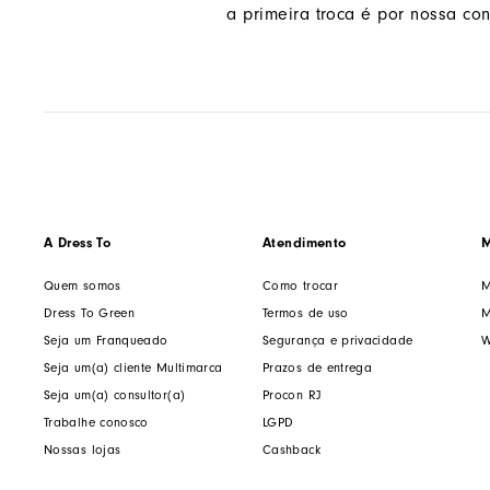
a primeira troca é por nossa con
A Dress To
Atendimento
M
Quem somos
Como trocar
M
Dress To Green
Termos de uso
M
Seja um Franqueado
Segurança e privacidade
W
Seja um(a) cliente Multimarca
Prazos de entrega
Seja um(a) consultor(a)
Procon RJ
Trabalhe conosco
LGPD
Nossas lojas
Cashback