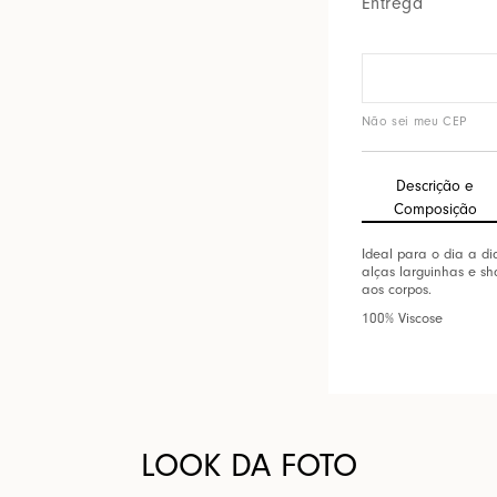
Entrega
Não sei meu CEP
Descrição e
Composição
Ideal para o dia a di
alças larguinhas e sha
aos corpos.
100% Viscose
LOOK DA FOTO