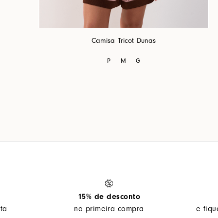
Camisa Tricot Dunas
P
M
G
15% de desconto
ta
na primeira compra
e fiq