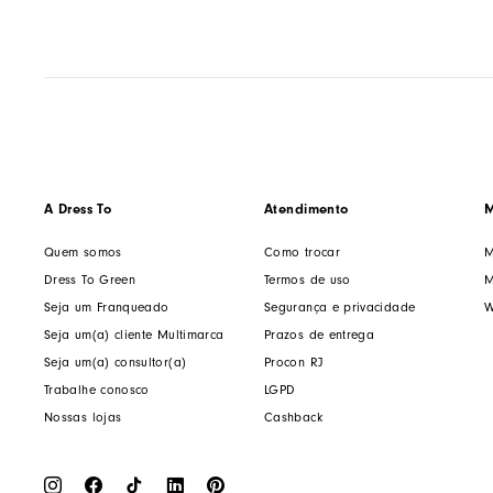
A Dress To
Atendimento
M
Quem somos
Como trocar
M
Dress To Green
Termos de uso
M
Seja um Franqueado
Segurança e privacidade
W
Seja um(a) cliente Multimarca
Prazos de entrega
Seja um(a) consultor(a)
Procon RJ
Trabalhe conosco
LGPD
Nossas lojas
Cashback