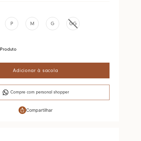
P
M
G
GG
Produto
Adicionar à sacola
Compre com personal shopper
Compartilhar