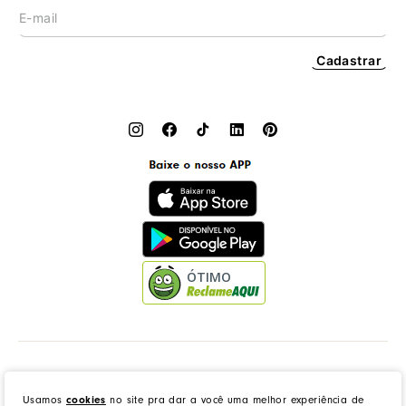
Cadastrar
ÓTIMO
Dress to Clothing - Boutique LTDA | Rua Vereador Erany José da Silva, 45B, Galpão 1, Caramujo,
Niterói/RJ. CEP: 24140-345 - CNPJ: 14.012.554/0046-15 - IE: 87335461
Usamos
cookies
no site pra dar a você uma melhor experiência de