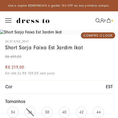
he 15% OFF na sua primeira compra.
Aproveite um desconto especi
0
COMPRE O LOOK
04.07.0762_0047
Short Sarja Faixa Est Jardim Ikat
R$
439
,
00
R$
219
,
00
Em até
2
x
R$
109
,
50
sem juros
Cor
EST
Tamanhos
34
36
38
40
42
44