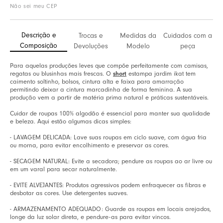
Não sei meu CEP
Descrição e
Trocas e
Medidas da
Cuidados com a
Composição
Devoluções
Modelo
peça
Para aquelas produções leves que compõe perfeitamente com camisas,
regatas ou blusinhas mais frescas. O
short
estampa jardim ikat tem
caimento soltinho, bolsos, cintura alta e faixa para amarração
permitindo deixar a cintura marcadinha de forma feminina. A sua
produção vem a partir de matéria prima natural e práticas sustentáveis.
Cuidar de roupas 100% algodão é essencial para manter sua qualidade
e beleza. Aqui estão algumas dicas simples:
- LAVAGEM DELICADA: Lave suas roupas em ciclo suave, com água fria
ou morna, para evitar encolhimento e preservar as cores.
- SECAGEM NATURAL: Evite a secadora; pendure as roupas ao ar livre ou
em um varal para secar naturalmente.
- EVITE ALVEJANTES: Produtos agressivos podem enfraquecer as fibras e
desbotar as cores. Use detergentes suaves.
- ARMAZENAMENTO ADEQUADO: Guarde as roupas em locais arejados,
longe da luz solar direta, e pendure-as para evitar vincos.