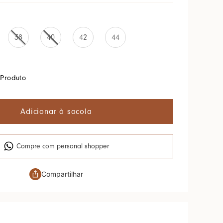
38
40
42
44
Produto
Adicionar à sacola
Compre com personal shopper
Compartilhar