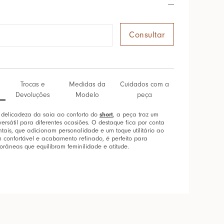
Trocas e
Medidas da
Cuidados com a
Devoluções
Modelo
peça
 delicadeza da saia ao conforto do
short
, a peça traz um
ersátil para diferentes ocasiões. O destaque fica por conta
ntais, que adicionam personalidade e um toque utilitário ao
confortável e acabamento refinado, é perfeito para
râneas que equilibram feminilidade e atitude.