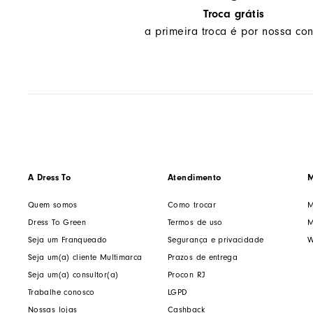
Troca grátis
a primeira troca é por nossa con
A Dress To
Atendimento
M
Quem somos
Como trocar
M
Dress To Green
Termos de uso
M
Seja um Franqueado
Segurança e privacidade
W
Seja um(a) cliente Multimarca
Prazos de entrega
Seja um(a) consultor(a)
Procon RJ
Trabalhe conosco
LGPD
Nossas lojas
Cashback