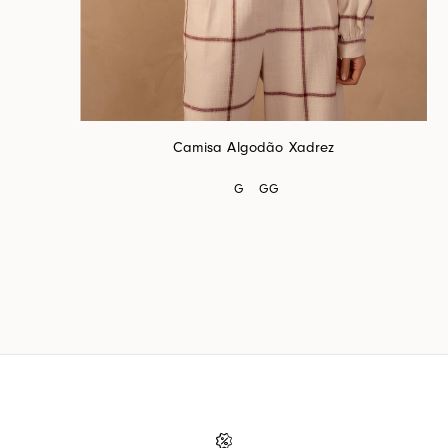
Camisa Algodão Xadrez
G
GG