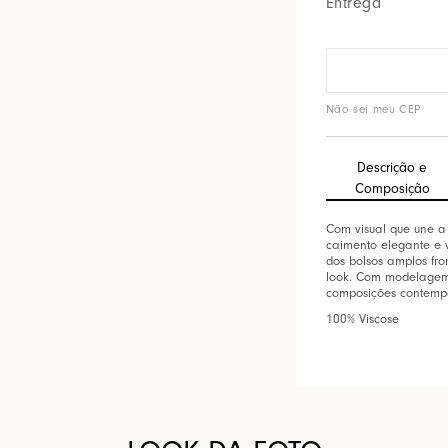
Entrega
Não sei meu CEP
Descrição e
Composição
Com visual que une a
caimento elegante e v
dos bolsos amplos fro
look. Com modelagem 
composições contempo
100% Viscose