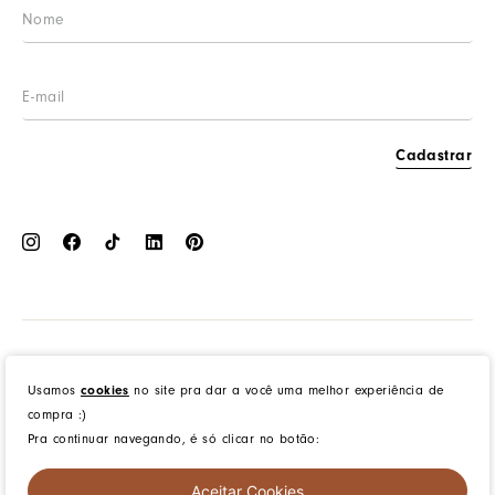
LGPD
Cashback
Cadastrar
Dress to Clothing - Boutique LTDA | Rua Vereador Erany José da Silva, 45B, Galpão 1, Caramujo,
Niterói/RJ. CEP: 24140-345 - CNPJ: 14.012.554/0046-15 - IE: 87335461
cookies
Usamos
no site pra dar a você uma melhor experiência de
compra :)
Pra continuar navegando, é só clicar no botão:
created by
CommerceGrowth
| powered by
VTEX
Aceitar Cookies