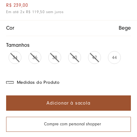
R$
239
,
00
Em até
2
x
R$
119
,
50
sem juros
Cor
Bege
Tamanhos
34
36
38
40
42
44
Medidas do Produto
Adicionar à sacola
Compre com personal shopper