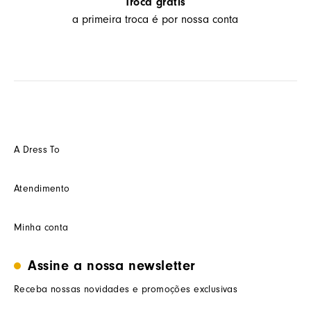
Troca grátis
a primeira troca é por nossa conta
A Dress To
Quem somos
Atendimento
Futuro
Seja um Franquedo
Fale conosco
Minha conta
Seja um(a) cliente multimarca
Como trocar
Seja um(a) consultor(a)
Termos de uso
Minha conta
Assine a nossa newsletter
Trabalhe conosco
Segurança e privacidade
Meus pedidos
Nossas lojas
Prazos de entrega
Receba nossas novidades e promoções exclusivas
Wishlist
Procon RJ