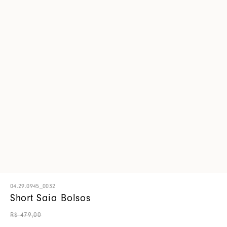
04.29.0945_0032
Short Saia Bolsos
R$
479
,
00