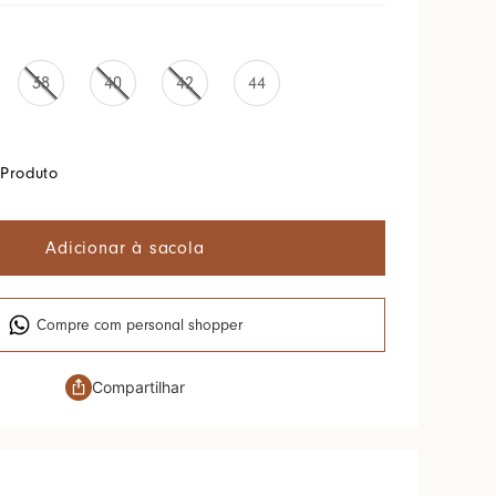
38
40
42
44
Produto
Adicionar à sacola
Compre com personal shopper
Compartilhar