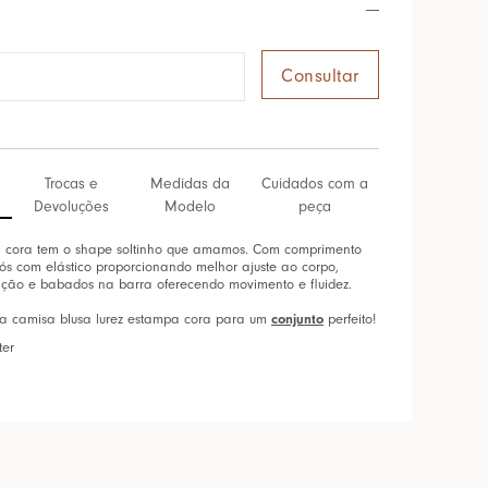
Trocas e
Medidas da
Cuidados com a
Devoluções
Modelo
peça
 cora tem o shape soltinho que amamos. Com comprimento
cós com elástico proporcionando melhor ajuste ao corpo,
ão e babados na barra oferecendo movimento e fluidez.
 na camisa blusa lurez estampa cora para um
conjunto
perfeito!
ter