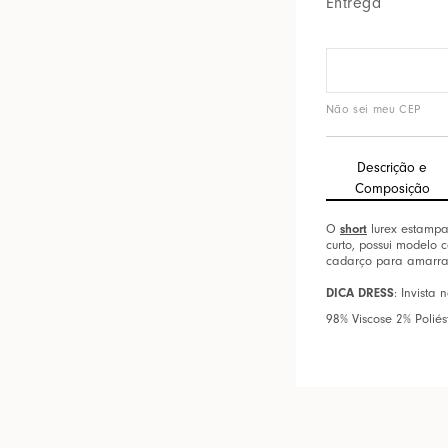
Entrega
Não sei meu CEP
Descrição e
Composição
O
short
lurex estampa
curto, possui modelo 
cadarço para amarraç
DICA DRESS
: Invista
98% Viscose 2% Poliés