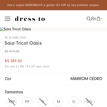
m BEMVINDA15 e ganhe 15% OFF na sua primeira compra.
Aproveite
0
05.26.0680_2363
Saia Tricot Oásis
R$
579
,
00
R$
289
,
00
Em até
2
x
R$
144
,
50
sem juros
Cor
MARROM CEDRO
Tamanhos
XPP
PP
P
M
G
GG