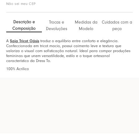
Não sei meu CEP
Descrição e
Trocas e
Medidas da
Cuidados com a
Composição
Devoluções
Modelo
peça
A
Saia Tricot Oásis
traduz o equilíbrio entre conforto e elegância.
Confeccionada em tricot macio, possui caimento leve e textura que
valoriza o visual com sofisticação natural. Ideal para compor produções
femininas que unem versatilidade, estilo e o toque artesanal
característico da Dress To.
100% Acrílico