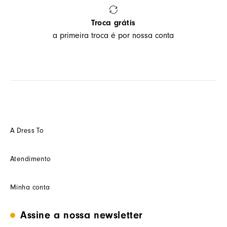
Troca grátis
a primeira troca é por nossa conta
A Dress To
Quem somos
Atendimento
Futuro
Seja um Franquedo
Fale conosco
Minha conta
Seja um(a) cliente multimarca
Como trocar
Seja um(a) consultor(a)
Termos de uso
Minha conta
Assine a nossa newsletter
Trabalhe conosco
Segurança e privacidade
Meus pedidos
Nossas lojas