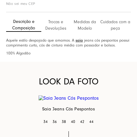
Não sei meu CEP
Descrição e
Trocas e
Medidas da
Cuidados com a
Composição
Devoluções
Modelo
peça
Aquele estilo despojado que amamos. A
saia
jeans cós pespontos possui
comprimento curto, cós de cintura média com passador e bolsos.
100% Algodão
LOOK DA FOTO
Saia Jeans Cós Pespontos
34
36
38
40
42
44