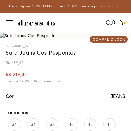
VINDA15 e ganhe 15% OFF na sua primeira compra.
Aproveite um d
0
COMPRE O LOOK
05.26.0808_352
Saia Jeans Cós Pespontos
R$
439
,
00
R$
219
,
00
Em até
2
x
R$
109
,
50
sem juros
Cor
JEANS
Tamanhos
34
36
38
40
42
44