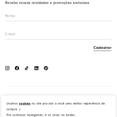
Prazos de entrega
Receba nossas novidades e promoções exclusivas
Wishlist
Procon RJ
LGPD
Cashback
Cadastrar
Dress to Clothing - Boutique LTDA | Rua Vereador Erany José da Silva, 45B, Galpão 1, Caramujo,
Niterói/RJ. CEP: 24140-345 - CNPJ: 14.012.554/0046-15 - IE: 87335461
Usamos
cookies
no site pra dar a você uma melhor experiência de
compra :)
Pra continuar navegando, é só clicar no botão:
created by
CommerceGrowth
| powered by
VTEX