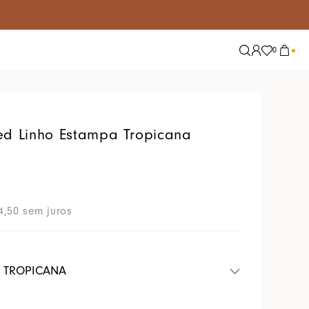
0
Explore
Tendências
Nossas Redes
Alfaiataria
ed Linho Estampa Tropicana
Conjuntos
Jeans
Lisos
4
,
50
sem juros
Tricot
Tule
T TROPICANA