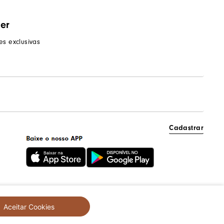
ter
s exclusivas
Cadastrar
Aceitar Cookies
created by
CommerceGrowth
| powered by
VTEX