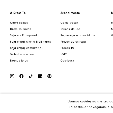
A Dress To
Atendimento
M
Quem somos
Como trocar
M
Dress To Green
Termos de uso
M
Seja um Franqueado
Segurança e privacidade
W
Seja um(a) cliente Multimarca
Prazos de entrega
Seja um(a) consultor(a)
Procon RJ
Trabalhe conosco
LGPD
Nossas lojas
Cashback
cookies
Usamos
no site pra d
Dress to Clothing - Boutique LTDA | Rua Vereador Erany José da Silva, 45B, Galpão 1, Caramujo, N
Pra continuar navegando, é só