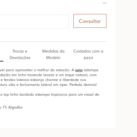
Trocas e
Medidas da
Cuidados com a
Devoluções
Modelo
peça
saia
el para aproveitar o melhor da estação. A
estampa
odução em linho trazendo leveza e um toque natural, com
e fendas laterais esbanja charme e liberdade nos
tura alta e fechamento lateral em ziper. Perfeita demais!
no top linho bordado estampa tropicana para um visual de
ho 7% Algodão