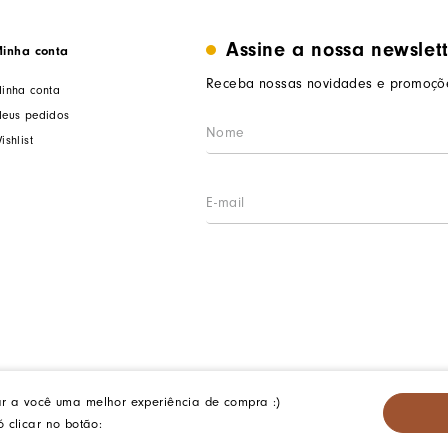
Assine a nossa newslet
inha conta
Receba nossas novidades e promoçõe
inha conta
eus pedidos
ishlist
ar a você uma melhor experiência de compra :)
iterói/RJ. CEP: 24140-345 - CNPJ: 14.012.554/0046-15 - IE: 87335461
 clicar no botão: