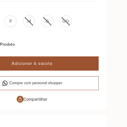
P
M
G
GG
Produto
Adicionar à sacola
Compre com personal shopper
Compartilhar