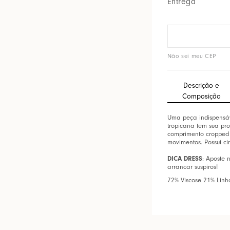
Entrega
Não sei meu CEP
Descrição e
Composição
Uma peça indispensáv
tropicana tem sua pr
comprimento cropped 
movimentos. Possui cin
DICA DRESS
: Aposte 
arrancar suspiros!
72% Viscose 21% Lin