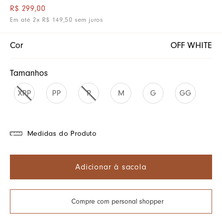
R$
299
,
00
Em até
2
x
R$
149
,
50
sem juros
Cor
OFF WHITE
Tamanhos
XPP
PP
P
M
G
GG
Medidas do Produto
Adicionar à sacola
Compre com personal shopper