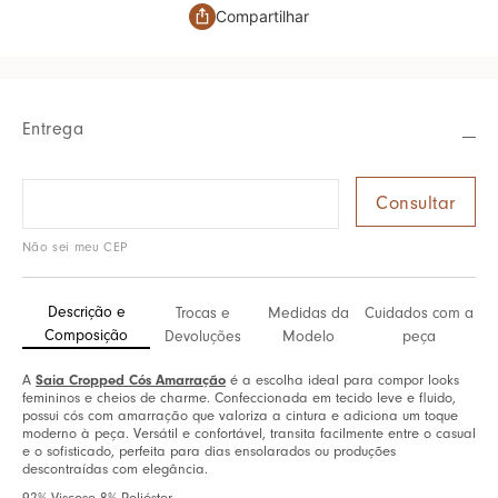
Compartilhar
Entrega
Não sei meu CEP
Descrição e
Trocas e
Medidas da
Cuidados com a
Composição
Devoluções
Modelo
peça
A
Saia Cropped Cós Amarração
é a escolha ideal para compor looks
femininos e cheios de charme. Confeccionada em tecido leve e fluido,
possui cós com amarração que valoriza a cintura e adiciona um toque
moderno à peça. Versátil e confortável, transita facilmente entre o casual
e o sofisticado, perfeita para dias ensolarados ou produções
descontraídas com elegância.
92% Viscose 8% Poliéster