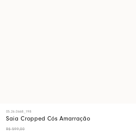
05.26.0668_198
Saia Cropped Cós Amarração
R$
599
,
00