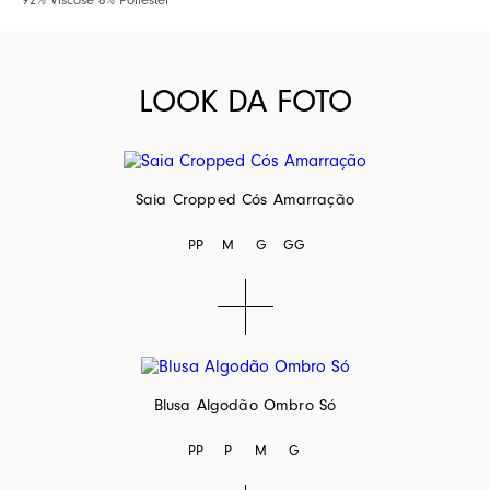
LOOK DA FOTO
Saia Cropped Cós Amarração
PP
M
G
GG
Blusa Algodão Ombro Só
PP
P
M
G