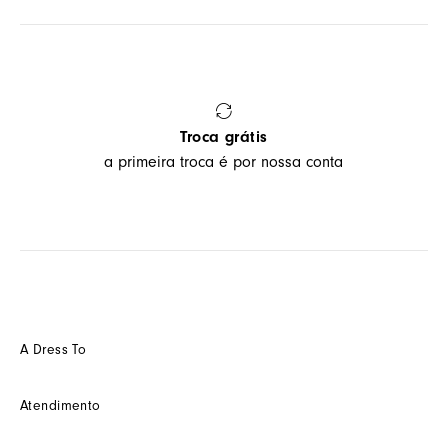
Troca grátis
a primeira troca é por nossa conta
A Dress To
Quem somos
Atendimento
Futuro
Seja um Franquedo
Fale conosco