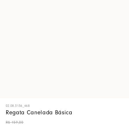
02.08.3136_468
Regata Canelada Básica
R$
159
,
00