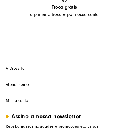
Troca grátis
a primeira troca é por nossa conta
A Dress To
Quem somos
Atendimento
Futuro
Seja um Franquedo
Fale conosco
Minha conta
Seja um(a) cliente multimarca
Como trocar
Seja um(a) consultor(a)
Termos de uso
Minha conta
Assine a nossa newsletter
Trabalhe conosco
Segurança e privacidade
Meus pedidos
Nossas lojas
Prazos de entrega
Receba nossas novidades e promoções exclusivas
Wishlist