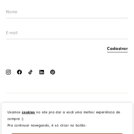
Procon RJ
LGPD
Cashback
Cadastrar
Dress to Clothing - Boutique LTDA | Rua Vereador Erany José da Silva, 45B, Galpão 1, Caramujo,
Niterói/RJ. CEP: 24140-345 - CNPJ: 14.012.554/0046-15 - IE: 87335461
cookies
Usamos
no site pra dar a você uma melhor experiência de
compra :)
Pra continuar navegando, é só clicar no botão:
created by
CommerceGrowth
| powered by
VTEX