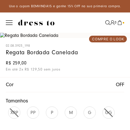
m BEMVINDA15 e ganhe 15% OFF na sua primeira compra.
Aproveite
0
COMPRE O LOOK
02.08.3923_198
Regata Bordada Canelada
R$
259
,
00
Em até
2
x
R$
129
,
50
sem juros
Cor
OFF
Tamanhos
XPP
PP
P
M
G
GG