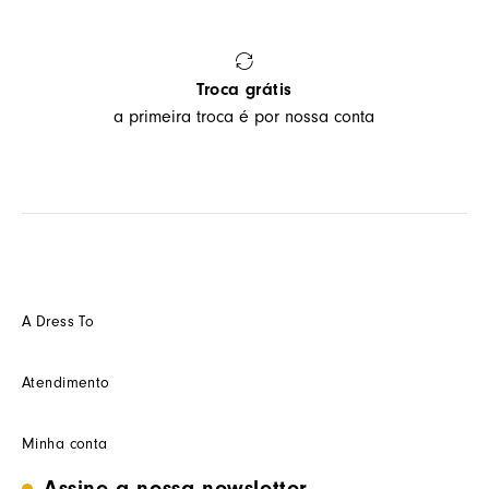
Troca grátis
a primeira troca é por nossa conta
A Dress To
Quem somos
Atendimento
Futuro
Seja um Franquedo
Fale conosco
Minha conta
Seja um(a) cliente multimarca
Como trocar
Seja um(a) consultor(a)
Termos de uso
Assine a nossa newsletter
Minha conta