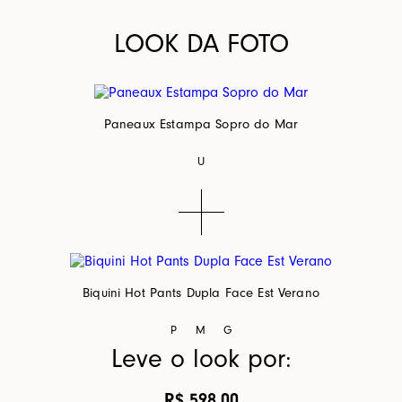
LOOK DA FOTO
Paneaux Estampa Sopro do Mar
U
Biquini Hot Pants Dupla Face Est Verano
P
M
G
Leve o look por:
R$ 598,00