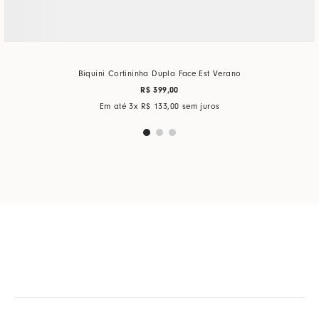
Biquini Cortininha Dupla Face Est Verano
R$
399
,
00
Em até
3
x
R$
133
,
00
sem juros