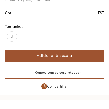
Em até
1
x
R$
199
,
00
sem juros
Cor
EST
Tamanhos
U
Adicionar à sacola
Compre com personal shopper
Compartilhar