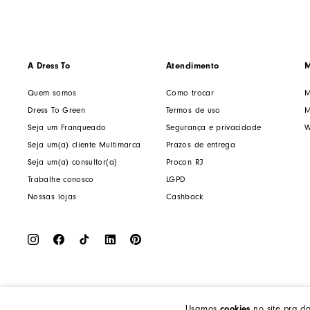
A Dress To
Atendimento
M
Quem somos
Como trocar
M
Dress To Green
Termos de uso
M
Seja um Franqueado
Segurança e privacidade
W
Seja um(a) cliente Multimarca
Prazos de entrega
Seja um(a) consultor(a)
Procon RJ
Trabalhe conosco
LGPD
Nossas lojas
Cashback
cookies
Usamos
no site pra d