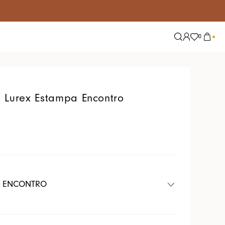
0
Explore
Tendências
Nossas Redes
Alfaiataria
 Lurex Estampa Encontro
Conjuntos
Jeans
Lisos
Tricot
Tule
T ENCONTRO