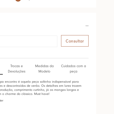
Trocas e
Medidas da
Cuidados com a
Devoluções
Modelo
peça
a encontro é aquela peça soltinha indispensável para
ves e descontraídos de verão. Os detalhes em lurex trazem
 produção, comprimento curtinho, já as mangas longas e
m o charme do clássico. Must have!
ter