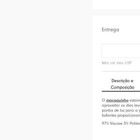
Entrega
Não sei meu CEP
Descrição e
Composição
macaquinho
O
estamp
aproveitar os dias le
pontos de luz para a
bufantes proporciona
97% Viscose 3% Poliés