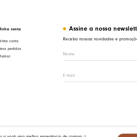
Assine a nossa newslet
inha conta
Receba nossas novidades e promoçõe
inha conta
eus pedidos
ishlist
ar a você uma melhor experiência de compra :)