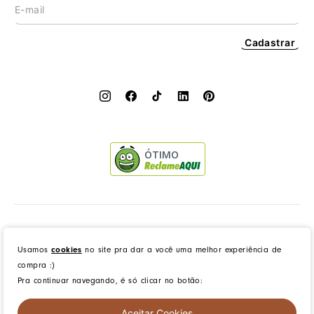
Cadastrar
ÓTIMO
Dress to Clothing - Boutique LTDA | Rua Vereador Erany José da Silva, 45B, Galpão 1, Caramujo,
Niterói/RJ. CEP: 24140-345 - CNPJ: 14.012.554/0046-15 - IE: 87335461
Usamos
cookies
no site pra dar a você uma melhor experiência de
compra :)
Pra continuar navegando, é só clicar no botão:
created by
CommerceGrowth
| powered by
VTEX
Aceitar Cookies