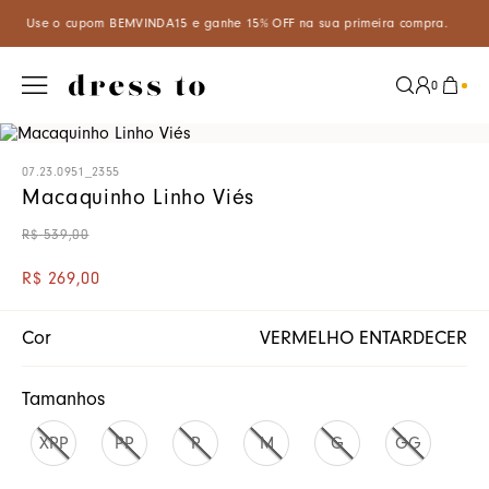
5% OFF na sua primeira compra.
Aproveite um desconto especial d
0
07.23.0951_2355
Macaquinho Linho Viés
R$
539
,
00
R$
269
,
00
Cor
VERMELHO ENTARDECER
Tamanhos
XPP
PP
P
M
G
GG