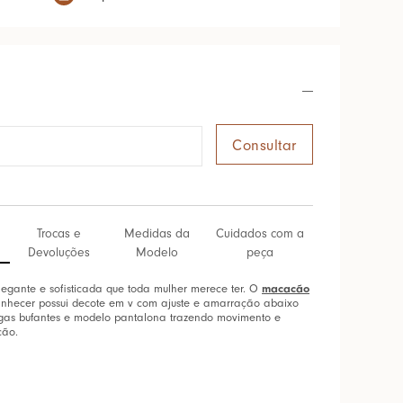
Trocas e
Medidas da
Cuidados com a
Devoluções
Modelo
peça
macacão
gante e sofisticada que toda mulher merece ter. O
hecer possui decote em v com ajuste e amarração abaixo
gas bufantes e modelo pantalona trazendo movimento e
ção.