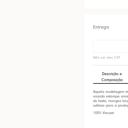
Entrega
Não sei meu CEP
Descrição e
Composição
Aquela modelagem ele
vazado estampa aman
do busto, mangas lon
sutileza para a produ
100% Viscose