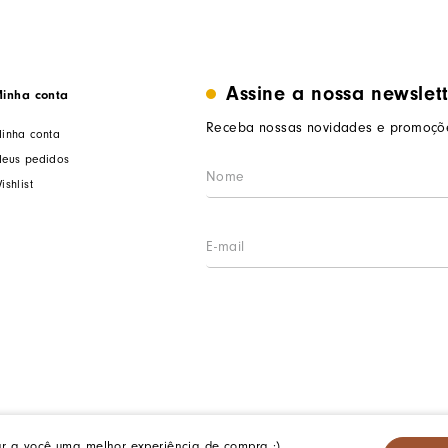
Assine a nossa newslet
inha conta
Receba nossas novidades e promoçõe
inha conta
eus pedidos
ishlist
ar a você uma melhor experiência de compra :)