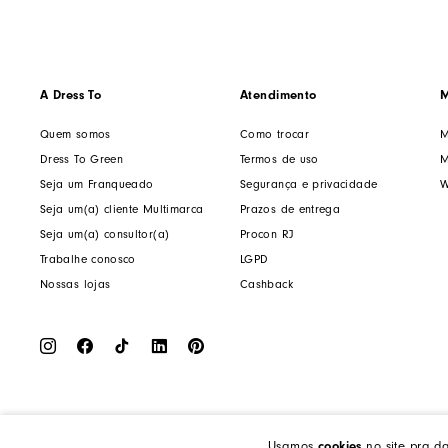
A Dress To
Atendimento
M
Quem somos
Como trocar
M
Dress To Green
Termos de uso
M
Seja um Franqueado
Segurança e privacidade
W
Seja um(a) cliente Multimarca
Prazos de entrega
Seja um(a) consultor(a)
Procon RJ
Trabalhe conosco
LGPD
Nossas lojas
Cashback
cookies
Usamos
no site pra d