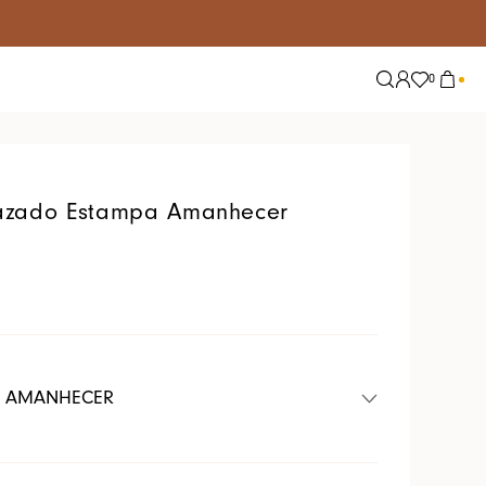
0
Explore
Tendências
Nossas Redes
Alfaiataria
zado Estampa Amanhecer
Conjuntos
Jeans
Lisos
Tricot
Tule
T AMANHECER