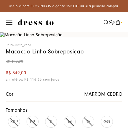
cupom BEMVINDA15 e ganhe 15% OFF na sua primeira compra.
Apro
0
07.23.0952_2363
Macacão Linho Sobreposição
R$
699
,
00
R$
349
,
00
Em até
3
x
R$
116
,
33
sem juros
Cor
MARROM CEDRO
Tamanhos
XPP
PP
P
M
G
GG