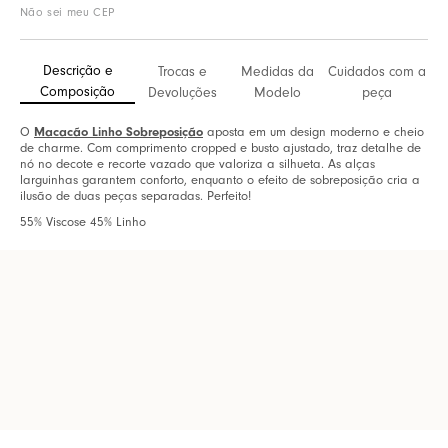
Não sei meu CEP
Descrição e
Trocas e
Medidas da
Cuidados com a
Composição
Devoluções
Modelo
peça
O
Macacão Linho Sobreposição
aposta em um design moderno e cheio
de charme. Com comprimento cropped e busto ajustado, traz detalhe de
nó no decote e recorte vazado que valoriza a silhueta. As alças
larguinhas garantem conforto, enquanto o efeito de sobreposição cria a
ilusão de duas peças separadas. Perfeito!
55% Viscose 45% Linho