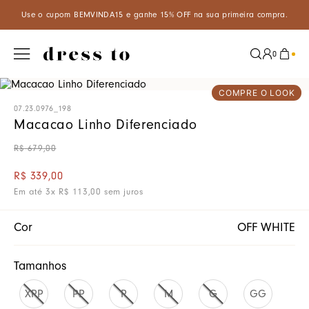
A15 e ganhe 15% OFF na sua primeira compra.
Aproveite um descon
0
COMPRE O LOOK
07.23.0976_198
Macacao Linho Diferenciado
R$
679
,
00
R$
339
,
00
Em até
3
x
R$
113
,
00
sem juros
Cor
OFF WHITE
Tamanhos
XPP
PP
P
M
G
GG