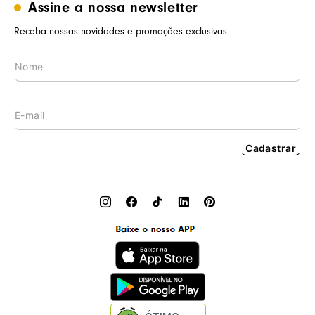
Termos de uso
Assine a nossa newsletter
Minha conta
Trabalhe conosco
Segurança e privacidade
Meus pedidos
Receba nossas novidades e promoções exclusivas
Nossas lojas
Prazos de entrega
Wishlist
Procon RJ
LGPD
Cashback
Cadastrar