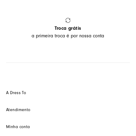
Troca grátis
a primeira troca é por nossa conta
A Dress To
Quem somos
Atendimento
Futuro
Seja um Franquedo
Fale conosco
Minha conta
Seja um(a) cliente multimarca
Como trocar
Seja um(a) consultor(a)