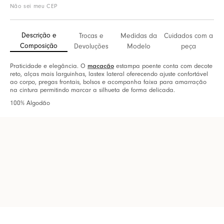
Não sei meu CEP
Descrição e
Trocas e
Medidas da
Cuidados com a
Composição
Devoluções
Modelo
peça
Praticidade e elegância. O
macacão
estampa poente conta com decote
reto, alças mais larguinhas, lastex lateral oferecendo ajuste confortável
ao corpo, pregas frontais, bolsos e acompanha faixa para amarração
na cintura permitindo marcar a silhueta de forma delicada.
100% Algodão