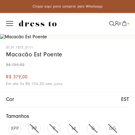
Clique aqui para comprar pelo Whatsapp
0
07.01.1073_0111
Macacão Est Poente
R$
759
,
00
R$
379
,
00
Em até
3
x
R$
126
,
33
sem juros
Cor
EST
Tamanhos
XPP
PP
P
M
G
GG