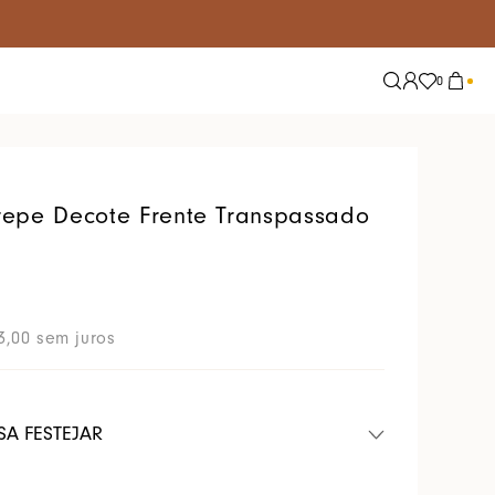
0
Explore
Tendências
Nossas Redes
Alfaiataria
epe Decote Frente Transpassado
Conjuntos
Jeans
Lisos
3
,
00
sem juros
Tricot
Tule
SA FESTEJAR