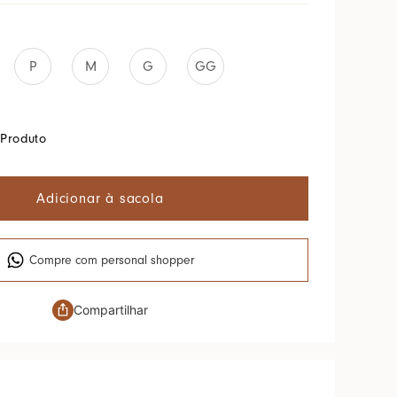
P
M
G
GG
Produto
Adicionar à sacola
Compre com personal shopper
Compartilhar