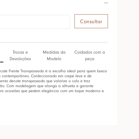
Trocas e
Medidas da
Cuidados com a
Devoluções
Modelo
peça
ote Frente Transpassado é a escolha ideal para quem busca
o e contemporâneo. Confeccionado em crepe leve e de
senta decote transpassado que valoriza o colo e traz
ção. Com modelagem que alonga a silhueta e garante
 para ocasiões que pedem elegância com um toque moderno e