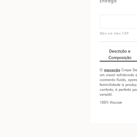
Entrega
Não sei meu CEP
Descrição e
Composição
O
macacão
Crepe Dec
um visual sofisticad
caimento fluido, apre
feminilidade à produ
conforto, é perfeito
versátil.
100% Viscose