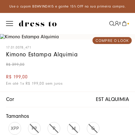
 o cupom BEMVINDA15 e ganhe 15% OFF na sua primeira compra.
A
0
COMPRE O LOOK
17.01.0078_471
Kimono Estampa Alquimia
R$
399
,
00
R$
199
,
00
Em até
1
x
R$
199
,
00
sem juros
Cor
EST ALQUIMIA
Tamanhos
XPP
PP
P
M
G