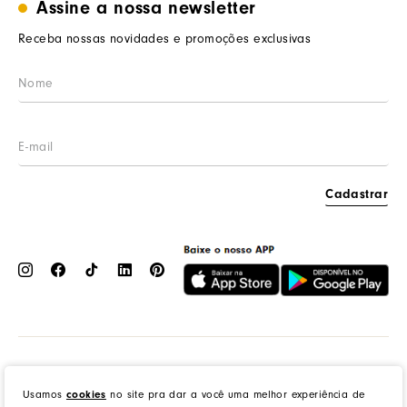
Assine a nossa newsletter
Trabalhe conosco
Segurança e privacidade
Meus pedidos
Nossas lojas
Prazos de entrega
Receba nossas novidades e promoções exclusivas
Wishlist
Procon RJ
LGPD
Cashback
Cadastrar
Dress to Clothing - Boutique LTDA | Rua Vereador Erany José da Silva, 45B, Galpão 1, Caramujo,
Niterói/RJ. CEP: 24140-345 - CNPJ: 14.012.554/0046-15 - IE: 87335461
cookies
Usamos
no site pra dar a você uma melhor experiência de