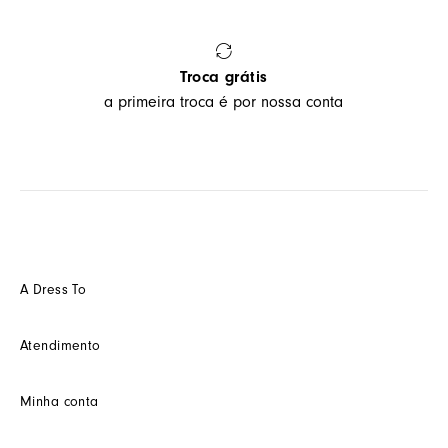
Troca grátis
a primeira troca é por nossa conta
A Dress To
Quem somos
Atendimento
Futuro
Seja um Franquedo
Fale conosco
Minha conta
Seja um(a) cliente multimarca
Como trocar
Seja um(a) consultor(a)
Termos de uso
Minha conta