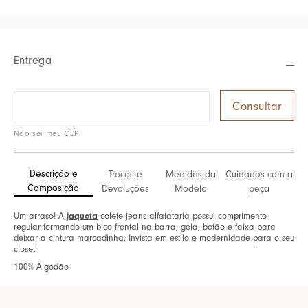
Entrega
Não sei meu CEP
Descrição e
Trocas e
Medidas da
Cuidados com a
Composição
Devoluções
Modelo
peça
Um arraso! A
jaqueta
colete jeans alfaiataria possui comprimento
regular formando um bico frontal na barra, gola, botão e faixa para
deixar a cintura marcadinha. Invista em estilo e modernidade para o seu
closet.
100% Algodão