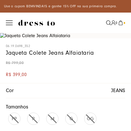
he 15% OFF na sua primeira compra.
Aproveite um desconto especi
0
06.19.0698_352
Jaqueta Colete Jeans Alfaiataria
R$
799
,
00
R$
399
,
00
Cor
JEANS
Tamanhos
PP
P
M
G
GG