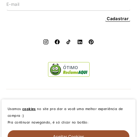
Cadastrar
ÓTIMO
Dress to Clothing - Boutique LTDA | Rua Vereador Erany José da Silva, 45B, Galpão 1, Caramujo,
Niterói/RJ. CEP: 24140-345 - CNPJ: 14.012.554/0046-15 - IE: 87335461
Usamos
cookies
no site pra dar a você uma melhor experiência de
compra :)
Pra continuar navegando, é só clicar no botão:
created by
CommerceGrowth
| powered by
VTEX
Aceitar Cookies