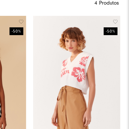
4
Produtos
-
50
%
-
50
%