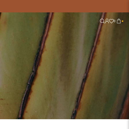
0
Explore
Tendências
Nossas Redes
Alfaiataria
Conjuntos
Jeans
Lisos
Tricot
Tule