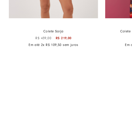
Colete Sarja
Colete
R$
439
,
00
R$
219
,
00
Em até
2
x
R$
109
,
50
sem juros
Em 