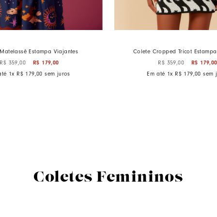
 Matelassê Estampa Viajantes
Colete Cropped Tricot Estampa
R$
359
,
00
R$
179
,
00
R$
359
,
00
R$
179
,
0
até
1
x
R$
179
,
00
sem juros
Em até
1
x
R$
179
,
00
sem j
Coletes Femininos