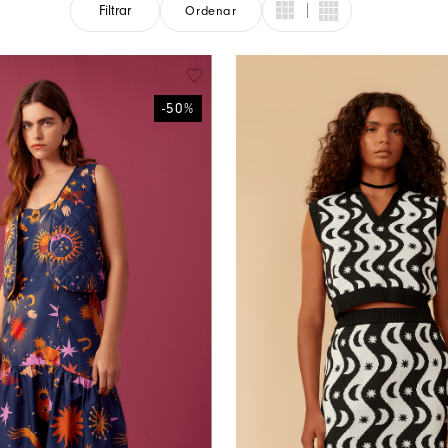
Filtrar
Ordenar
Cores Do Brasil
-
50
%