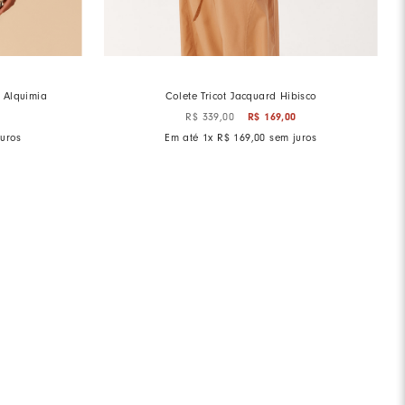
 Alquimia
Colete Tricot Jacquard Hibisco
0
R$
339
,
00
R$
169
,
00
uros
Em até
1
x
R$
169
,
00
sem juros