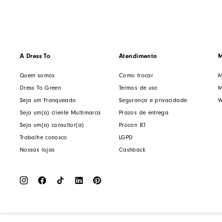
A Dress To
Atendimento
M
Quem somos
Como trocar
M
Dress To Green
Termos de uso
M
Seja um Franqueado
Segurança e privacidade
W
Seja um(a) cliente Multimarca
Prazos de entrega
Seja um(a) consultor(a)
Procon RJ
Trabalhe conosco
LGPD
Nossas lojas
Cashback