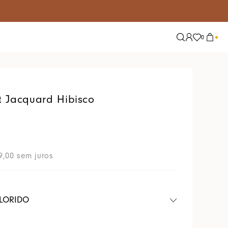
m PIX à vista!
0
Explore
Tendências
Nossas Redes
Alfaiataria
ot Jacquard Hibisco
Conjuntos
Jeans
Lisos
9
,
00
sem juros
Tricot
Tule
LORIDO