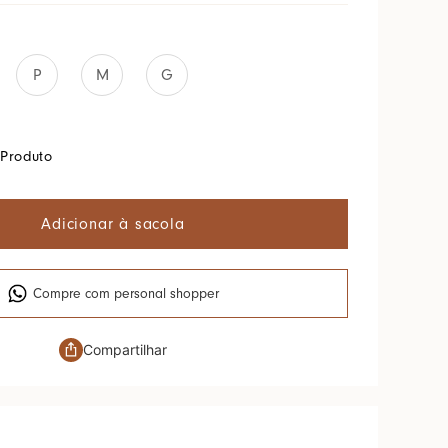
P
M
G
Produto
Adicionar à sacola
Compre com personal shopper
Compartilhar