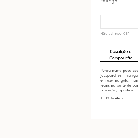
Entrega
Não sei meu CEP
Descrição e
Composição
Pensa numa peça coo
jacquard, sem mangas,
em azul na gola, man
jeans na parte de bai
produção, aposte em 
100% Acrílico