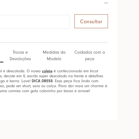
Trocas e
Medidas da
Cuidados com a
Devoluções
Modelo
peça
l e descolada. O nosso
colete
é confeccionado em tricot
 decote em V, escrito super descolado na frente e detalhes
ga e barra. Love!
DICA DRESS
: Essa peça fica linda com
xo, pode ser short, saia ou calça. Para dar mais um charme à
uma camisa com gola colarinho por baixo e arrase!