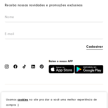
Nossas lojas
Prazos de entrega
Receba nossas novidades e promoções exclusivas
Wishlist
Procon RJ
LGPD
Cashback
Cadastrar
Dress to Clothing - Boutique LTDA | Rua Vereador Erany José da Silva, 45B, Galpão 1, Caramujo,
Niterói/RJ. CEP: 24140-345 - CNPJ: 14.012.554/0046-15 - IE: 87335461
cookies
Usamos
no site pra dar a você uma melhor experiência de
compra :)