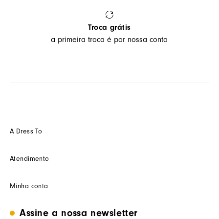
Troca grátis
a primeira troca é por nossa conta
A Dress To
Quem somos
Atendimento
Futuro
Seja um Franquedo
Fale conosco
Minha conta
Seja um(a) cliente multimarca
Como trocar
Seja um(a) consultor(a)
Termos de uso
Minha conta
Assine a nossa newsletter
Trabalhe conosco
Segurança e privacidade
Meus pedidos