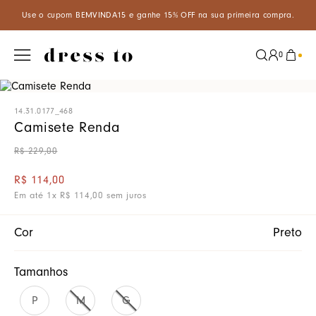
A15 e ganhe 15% OFF na sua primeira compra.
Aproveite um descon
0
14.31.0177_468
Camisete Renda
R$
229
,
00
R$
114
,
00
Em até
1
x
R$
114
,
00
sem juros
Cor
Preto
Tamanhos
P
M
G