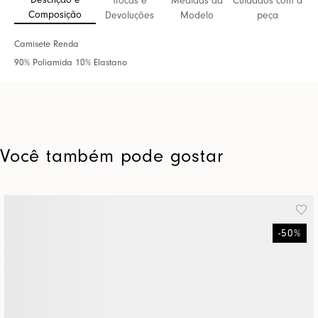
Descrição e
Trocas e
Medidas da
Cuidados com a
Composição
Devoluções
Modelo
peça
Camisete Renda
90% Poliamida 10% Elastano
Você também pode gostar
-
50
%