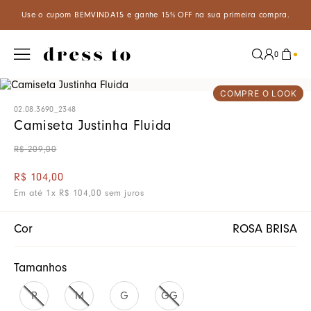
A15 e ganhe 15% OFF na sua primeira compra.
Aproveite um descon
0
COMPRE O LOOK
02.08.3690_2348
Camiseta Justinha Fluida
R$
209
,
00
R$
104
,
00
Em até
1
x
R$
104
,
00
sem juros
Cor
ROSA BRISA
Tamanhos
P
M
G
GG