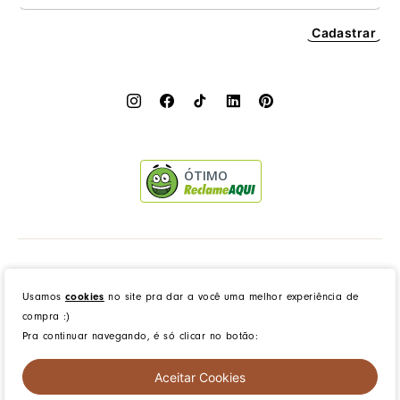
Cadastrar
ÓTIMO
Dress to Clothing - Boutique LTDA | Rua Vereador Erany José da Silva, 45B, Galpão 1, Caramujo,
Niterói/RJ. CEP: 24140-345 - CNPJ: 14.012.554/0046-15 - IE: 87335461
Usamos
cookies
no site pra dar a você uma melhor experiência de
compra :)
Pra continuar navegando, é só clicar no botão:
created by
CommerceGrowth
| powered by
VTEX
Aceitar Cookies