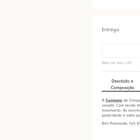
Entrega
Não sei meu CEP
Descrição e
Composição
A
Camiseta
de Compre
versátil. Com tecido 
movimento. As alcinha
praticidade e estilo p
84% Poliamida 16% E