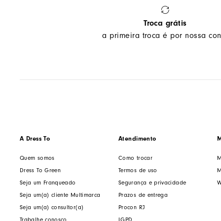
Troca grátis
a primeira troca é por nossa con
A Dress To
Atendimento
M
Quem somos
Como trocar
M
Dress To Green
Termos de uso
M
Seja um Franqueado
Segurança e privacidade
W
Seja um(a) cliente Multimarca
Prazos de entrega
Seja um(a) consultor(a)
Procon RJ
Trabalhe conosco
LGPD