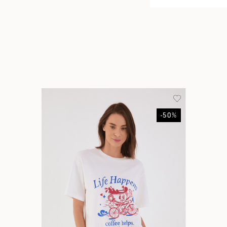
-
50
%