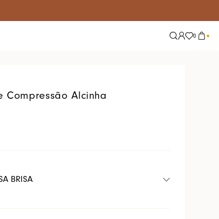
0
Explore
Tendências
Nossas Redes
Alfaiataria
e Compressão Alcinha
Conjuntos
Jeans
Lisos
Tricot
Tule
SA BRISA