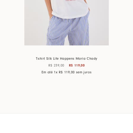
T-shirt Silk Life Happens Maria Chady
R$
239
,
00
R$
119
,
00
Em até
1
x
R$
119
,
00
sem juros