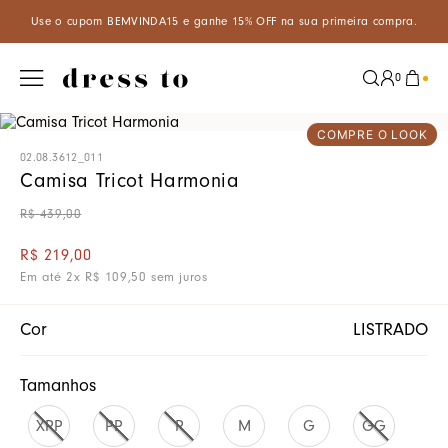
VINDA15 e ganhe 15% OFF na sua primeira compra.
Aproveite um d
0
COMPRE O LOOK
02.08.3612_011
Camisa Tricot Harmonia
R$
439
,
00
R$
219
,
00
Em até
2
x
R$
109
,
50
sem juros
Cor
LISTRADO
Tamanhos
XPP
PP
P
M
G
GG