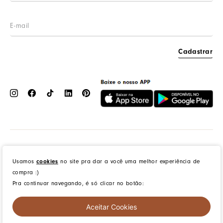
Cashback
Cadastrar
Dress to Clothing - Boutique LTDA | Rua Vereador Erany José da Silva, 45B, Galpão 1, Caramujo,
Niterói/RJ. CEP: 24140-345 - CNPJ: 14.012.554/0046-15 - IE: 87335461
cookies
Usamos
no site pra dar a você uma melhor experiência de
compra :)
Pra continuar navegando, é só clicar no botão:
created by
CommerceGrowth
| powered by
VTEX
Aceitar Cookies