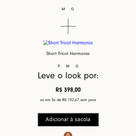
M
G
Short Tricot Harmonia
P
M
G
Leve o look por:
R$ 398,00
ou em 3x de
R$ 132,67
sem juros
Adicionar à sacola