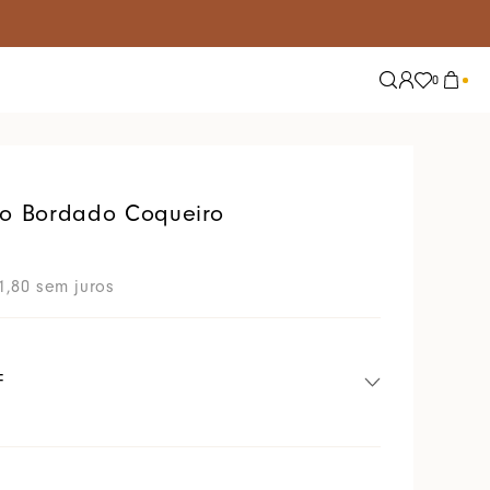
0
Explore
Tendências
Nossas Redes
Alfaiataria
ho Bordado Coqueiro
Conjuntos
Jeans
1
,
80
sem juros
Lisos
Tricot
Tule
F