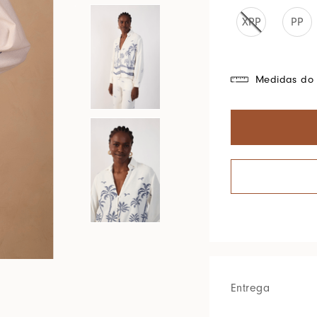
Cores Do Brasil
XPP
PP
Medidas do 
Entrega