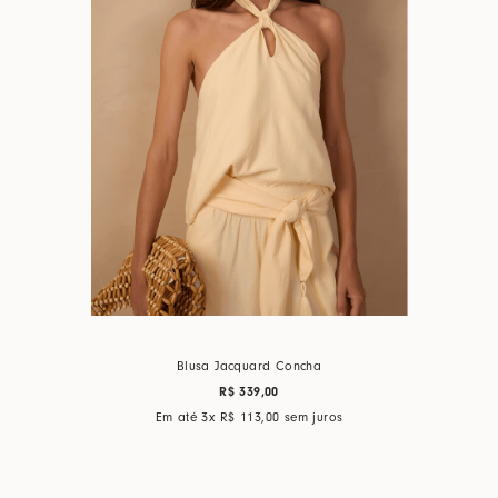
Blusa Jacquard Concha
R$
339
,
00
Em até
3
x
R$
113
,
00
sem juros