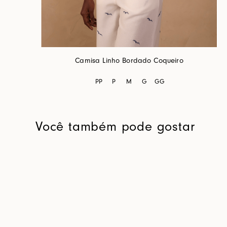
Camisa Linho Bordado Coqueiro
PP
P
M
G
GG
Você também pode gostar