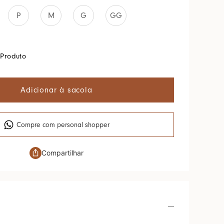
P
M
G
GG
Produto
Adicionar à sacola
Compre com personal shopper
Compartilhar