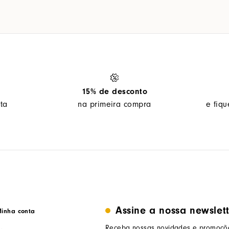
15% de desconto
ta
na primeira compra
e fiq
Assine a nossa newslet
inha conta
Receba nossas novidades e promoçõe