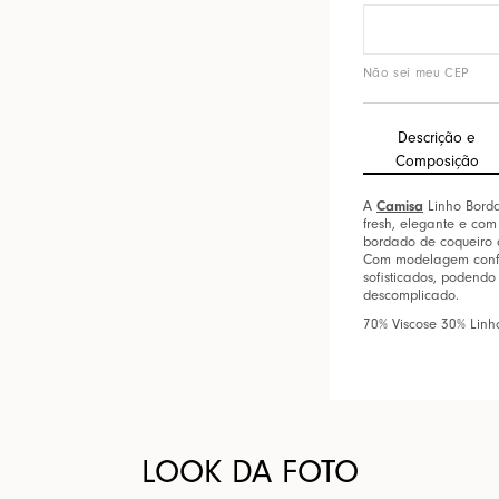
Não sei meu CEP
Descrição e
Composição
A
Camisa
Linho Borda
fresh, elegante e com
bordado de coqueiro 
Com modelagem confor
sofisticados, podendo
descomplicado.
70% Viscose 30% Linh
LOOK DA FOTO