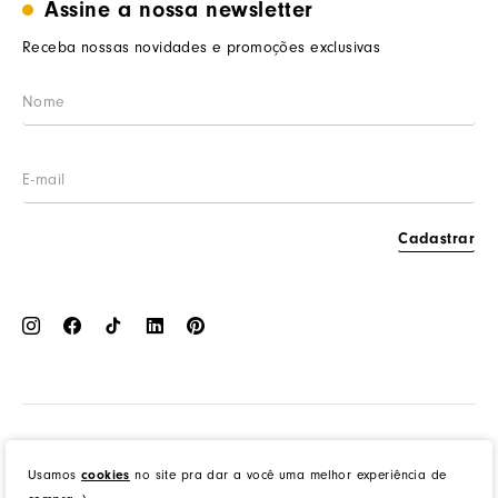
Assine a nossa newsletter
Trabalhe conosco
Segurança e privacidade
Meus pedidos
Nossas lojas
Prazos de entrega
Receba nossas novidades e promoções exclusivas
Wishlist
Procon RJ
LGPD
Cashback
Cadastrar
Dress to Clothing - Boutique LTDA | Rua Vereador Erany José da Silva, 45B, Galpão 1, Caramujo,
Niterói/RJ. CEP: 24140-345 - CNPJ: 14.012.554/0046-15 - IE: 87335461
cookies
Usamos
no site pra dar a você uma melhor experiência de