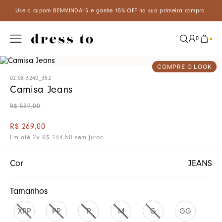
A15 e ganhe 15% OFF na sua primeira compra.
Aproveite um descon
0
COMPRE O LOOK
02.08.3240_352
Camisa Jeans
R$
539
,
00
R$
269
,
00
Em até
2
x
R$
134
,
50
sem juros
Cor
JEANS
Tamanhos
XPP
PP
P
M
G
GG