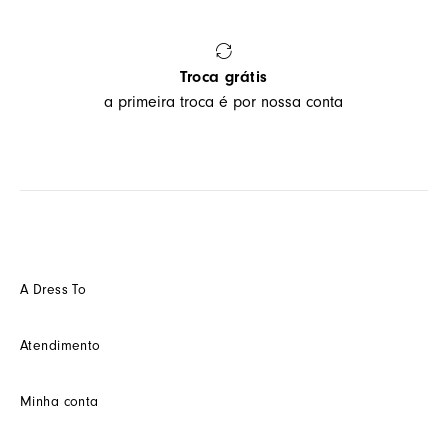
Troca grátis
a primeira troca é por nossa conta
A Dress To
Quem somos
Atendimento
Futuro
Seja um Franquedo
Fale conosco
Minha conta
Seja um(a) cliente multimarca
Como trocar
Seja um(a) consultor(a)
Termos de uso
Minha conta