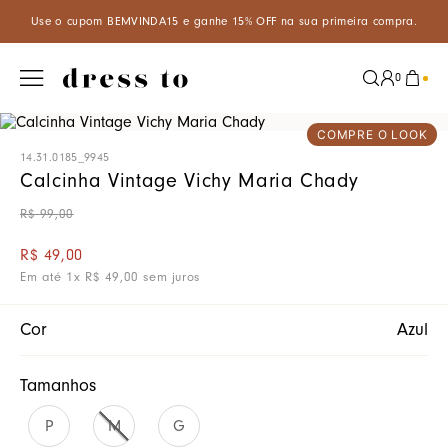
ra compra.
Aproveite um desconto especial de 5% ao pagar com PIX 
0
COMPRE O LOOK
14.31.0185_9945
Calcinha Vintage Vichy Maria Chady
R$
99
,
00
R$
49
,
00
Em até
1
x
R$
49
,
00
sem juros
Cor
Azul
Tamanhos
P
M
G