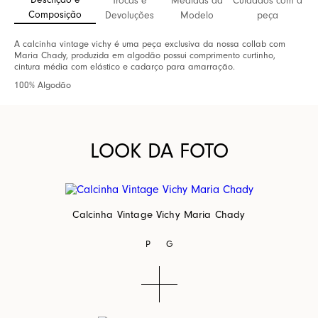
Descrição e
Trocas e
Medidas da
Cuidados com a
Composição
Devoluções
Modelo
peça
A calcinha vintage vichy é uma peça exclusiva da nossa collab com
Maria Chady, produzida em algodão possui comprimento curtinho,
cintura média com elástico e cadarço para amarração.
100% Algodão
LOOK DA FOTO
Calcinha Vintage Vichy Maria Chady
P
G