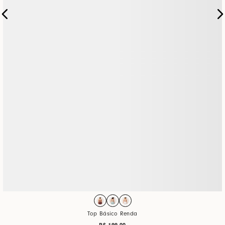
Top Básico Renda
R$
199
,
00