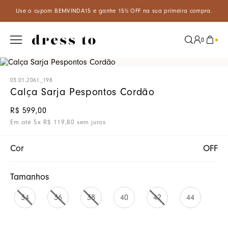
5% OFF na sua primeira compra.
Aproveite um desconto especial d
0
03.01.2061_198
Calça Sarja Pespontos Cordão
R$
599
,
00
Em até
5
x
R$
119
,
80
sem juros
Cor
OFF
Tamanhos
34
36
38
40
42
44