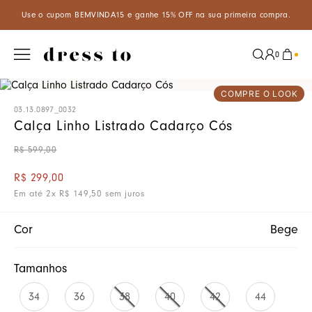
A15 e ganhe 15% OFF na sua primeira compra.
Aproveite um descon
0
COMPRE O LOOK
03.13.0897_0032
Calça Linho Listrado Cadarço Cós
R$
599
,
00
R$
299
,
00
Em até
2
x
R$
149
,
50
sem juros
Cor
Bege
Tamanhos
34
36
38
40
42
44