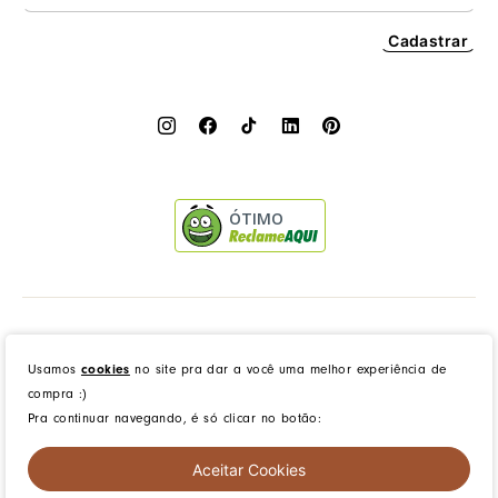
Cadastrar
ÓTIMO
Dress to Clothing - Boutique LTDA | Rua Vereador Erany José da Silva, 45B, Galpão 1, Caramujo,
Niterói/RJ. CEP: 24140-345 - CNPJ: 14.012.554/0046-15 - IE: 87335461
Usamos
cookies
no site pra dar a você uma melhor experiência de
compra :)
Pra continuar navegando, é só clicar no botão:
created by
CommerceGrowth
| powered by
VTEX
Aceitar Cookies