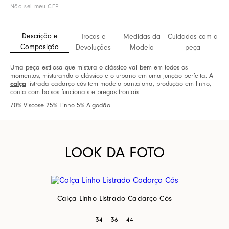
Não sei meu CEP
Descrição e
Trocas e
Medidas da
Cuidados com a
Composição
Devoluções
Modelo
peça
Uma peça estilosa que mistura o clássico vai bem em todos os
momentos, misturando o clássico e o urbano em uma junção perfeita. A
calça
listrada cadarço cós tem modelo pantalona, produção em linho,
conta com bolsos funcionais e pregas frontais.
70% Viscose 25% Linho 5% Algodão
LOOK DA FOTO
Calça Linho Listrado Cadarço Cós
34
36
44