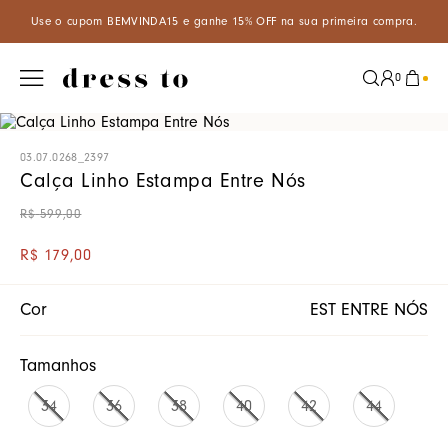
m BEMVINDA15 e ganhe 15% OFF na sua primeira compra.
Aproveite
0
03.07.0268_2397
Calça Linho Estampa Entre Nós
R$
599
,
00
R$
179
,
00
Cor
EST ENTRE NÓS
Tamanhos
34
36
38
40
42
44